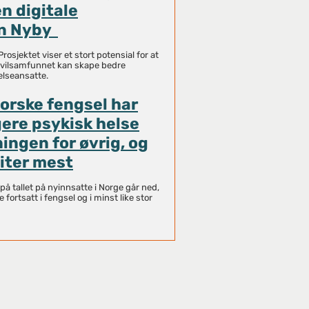
n digitale
en Nyby
Prosjektet viser et stort potensial for at
vilsamfunnet kan skape bedre
elseansatte.
norske fengsel har
gere psykisk helse
ingen for øvrig, og
iter mest
på tallet på nyinnsatte i Norge går ned,
 fortsatt i fengsel og i minst like stor