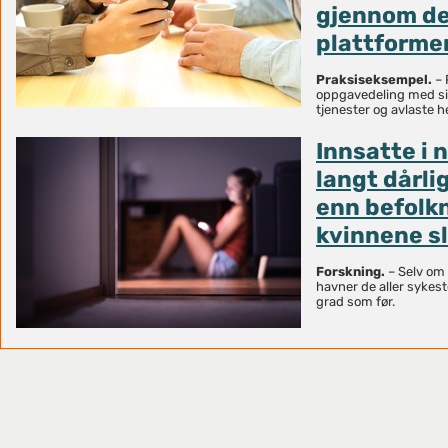
gjennom de
plattform
Praksiseksempel.
– 
oppgavedeling med si
tjenester og avlaste h
Innsatte i 
langt dårli
enn befolkn
kvinnene sl
Forskning.
– Selv om 
havner de aller sykeste
grad som før.