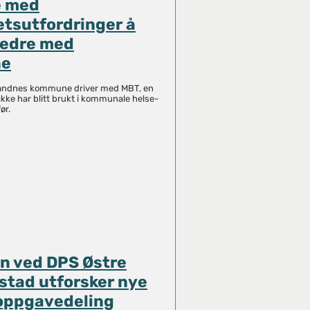
e med
etsutfordringer å
bedre med
ne
ndnes kommune driver med MBT, en
kke har blitt brukt i kommunale helse-
ør.
en ved DPS Østre
stad utforsker nye
 oppgavedeling