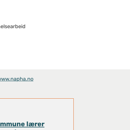
helsearbeid
www.napha.no
ommune lærer