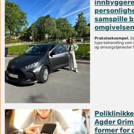
innbygger
personligh
samspille 
omgivelse
Praksiseksempel.
Sa
type behandling som i
og omsorgstjenester f
Poliklinikk
Agder Grim
former for