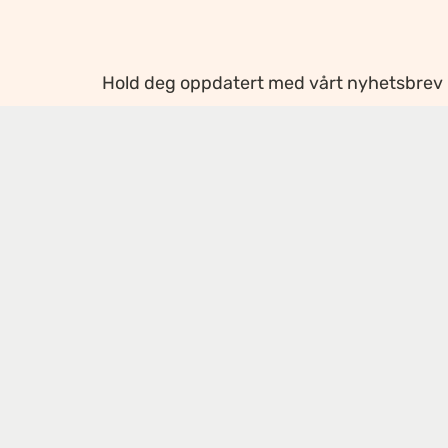
Hold deg oppdatert med vårt nyhetsbrev
Ansvarlig redaktør
:
Ellen Hoxmark
Webredaktør
:
Ragnhild Krogvig Karlsen