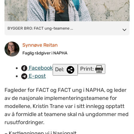
BYGGER BRO:
BYGGER BRO: FACT ung-teamene ...
FACT ung-teamene
har tett samarbeid med
barnevernet og
bygger bro mellom ulike deler av
Synnøve Reitan
hjelpeapparatet
. (Foto:
Colourbox.com
)
Faglig rådgiver i NAPHA
Facebook
Print:
Del:
E-post
Fagleder for FACT og FACT ung i NAPHA, og leder
av de nasjonale implementeringsteamene for
modellene, Kristin Trane var i sitt innlegg opptatt
av å formidle at teamene skal nå ungdommer med
rusutfordringer.
– Kartleggingen vi i Nasjonalt