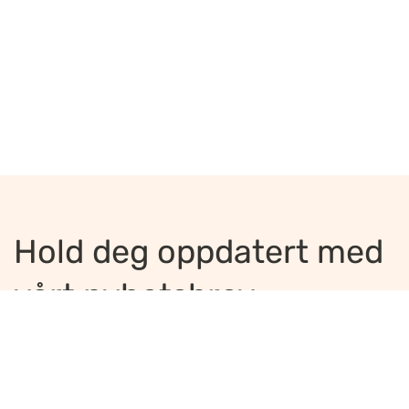
Hold deg oppdatert med
vårt nyhetsbrev
Jeg ønsker å motta nyhetsbrev
*