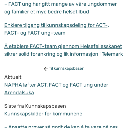
– FACT ung har gitt mange av våre ungdommer
og familier et mye bedre helsetilbud
Enklere tilgang til kunnskapsdeling for ACT-,
FACT- og FACT ung-team
Å etablere FACT-team gjennom Helsefellesskapet
sikrer solid forankring og lik informasjon i Telemark
Til kunnskapsbasen
Aktuelt
NAPHA løfter ACT, FACT og FACT ung under
Arendalsuka
Siste fra Kunnskapsbasen
Kunnskapskilder for kommunene
– Ansatte prøver så godt de kan å ta vare på oss,