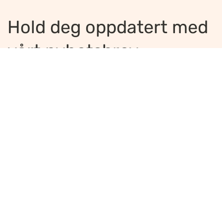
Hold deg oppdatert med
vårt nyhetsbrev
Jeg ønsker å motta nyhetsbrev
*
Jeg bekrefter å ha lest og er enig med
innholdet i
personvernerklæringen
*
Meld på