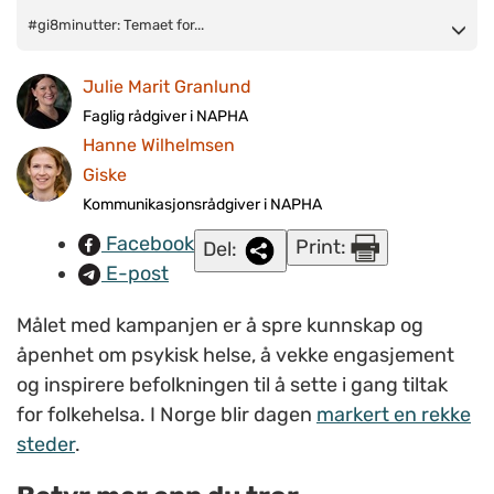
#gi8minutter
#gi8minutter: Temaet for...
:
Temaet for årets kampanje både engasjerer og
berører. Her er Nikolaus, en av de vi snakket med i Trondheim i
Julie Marit Granlund
forbindelse med Verdensdagen 2024 (Foto: Hanne Wilhelmsen
Giske/NAPHA)
Faglig rådgiver i NAPHA
Hanne Wilhelmsen
Giske
Kommunikasjonsrådgiver i NAPHA
Facebook
Print:
Del:
E-post
Målet med kampanjen er å spre kunnskap og
åpenhet om psykisk helse, å vekke engasjement
og inspirere befolkningen til å sette i gang tiltak
for folkehelsa. I Norge blir dagen
markert en rekke
steder
.