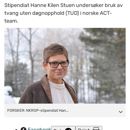
Stipendiat Hanne Kilen Stuen undersøker bruk av
tvang uten døgnopphold (TUD) i norske ACT-
team.
FORSKER: NKROP-stipendiat Hanne Kilen Stuen undersøker
FORSKER: NKROP-stipendiat Han...
hvordan bruk av tvang uten døgnopphold erfares av
pasienter og ansatte i norske ACT-team. (Foto: Frøy Lode Wiig)
Facebook