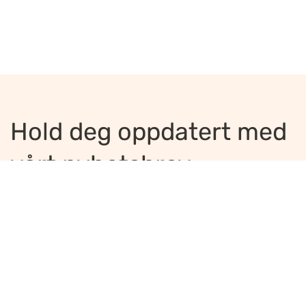
Hold deg oppdatert med
vårt nyhetsbrev
Jeg ønsker å motta nyhetsbrev
*
Jeg bekrefter å ha lest og er enig med
innholdet i
personvernerklæringen
*