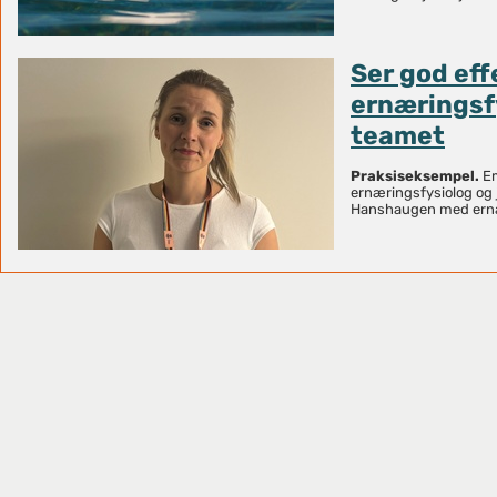
Ser god eff
ernæringsfy
teamet
Praksiseksempel.
Em
ernæringsfysiolog og 
Hanshaugen med ernæ