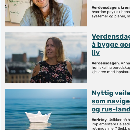
Verdensdagen: kron
hvordan psykisk bere
systemer og planer, m
Verdensdag
å bygge go
liv
Verdensdagen.
Anna-S
hun skal ha beredskaps
kjelleren med lapskau
Nyttig vei
som naviger
og rus-lan
Verktøy.
Usikker på 
implementere Helsedir
retningslinjer? Sjekk 