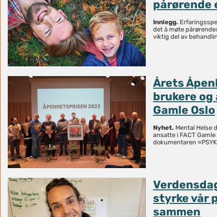
pårørende e
Innlegg.
Erfaringsspes
det å møte pårørende
viktig del av behandli
Årets Åpenh
brukere og 
Gamle Oslo
Nyhet.
Mental Helse de
ansatte i FACT Gamle
dokumentaren «PSYK
Verdensdag
styrke vår 
sammen