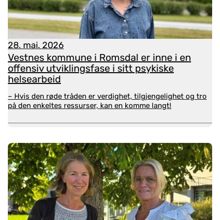
I dette praksiseksempelet, kan du lese om
Pårørendesenteret i Vestfold og Telemark.
Engasjerte pårørende bidro til at senteret ble
etablertt. Pårørende får individuell bistand, samtidig
28. mai. 2026
som en viktig rolle er å jobbe på systemnivå, mot
Vestnes kommune i Romsdal er inne i en
kommuner og spesialisthelsetjenesten.
offensiv utviklingsfase i sitt psykiske
helsearbeid
– Hvis den røde tråden er verdighet, tilgjengelighet og tro
på den enkeltes ressurser, kan en komme langt!
– Kommune- og
Les
spesialisthelsetjeneste
mer
kan gjøre mer for
pårørende enn de gjør i
dag
Er du som leser dette pårørende, på leting etter
hjelp for egen del?