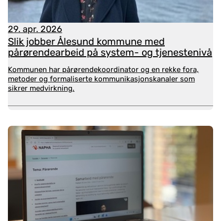
29. apr. 2026
Slik jobber Ålesund kommune med
pårørendearbeid på system- og tjenestenivå
Kommunen har pårørendekoordinator og en rekke fora,
metoder og formaliserte kommunikasjonskanaler som
sikrer medvirkning.
Pårørende har en rekke rettigheter, som gjelder
både i kommunehelsetjenesten og i
spesialisthelsetjenesten.
Som helsepersonell er
det viktig at man har kjennskap til hvilke rettigheter
pårørende har og hvilke plikter tjenestene har.
Pårørenderettighetene er hjemlet i mange ulike
lovverk. Rettighetene omhandler for eksempel