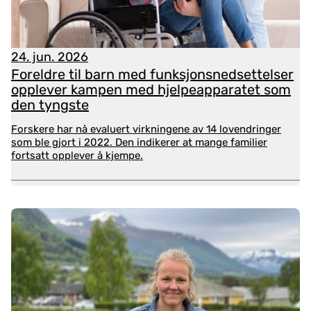
beslutninger knyttet til tilbud for pårørende.
På temasida vil du også få møte ansatte og
pårørende ved Pårørendesenteret i Larvik. Larvik ble
24. jun. 2026
Foreldre til barn med funksjonsnedsettelser
årets pårørendekommune i 2025
, og derfor dro vi på
opplever kampen med hjelpeapparatet som
besøk for å lære mer om hvordan de jobber:
den tyngste
Forskere har nå evaluert virkningene av 14 lovendringer
som ble gjort i 2022. Den indikerer at mange familier
fortsatt opplever å kjempe.