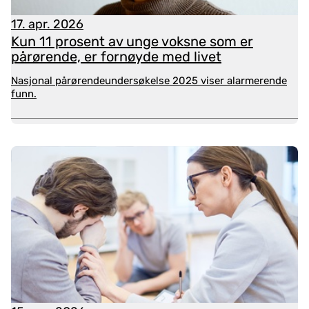
og i helsedirektoratet sitt
informasjonsmateriell om
17. apr. 2026
rettigheter for pårørende til personer med psykisk
Kun 11 prosent av unge voksne som er
helse- og rusutfordringer
.
pårørende, er fornøyde med livet
Nasjonal pårørendeundersøkelse 2025 viser alarmerende
Det kan oppstå mange komplekse utfordringer og
funn.
juridiske dilemmaer knyttet til taushetsplikten på
den ene siden og pårørende sine rettigheter på den
andre. Å håndtere dette forutsetter god
situasjonsforståelse, høy etisk og juridisk
bevissthet, og evne til å balansere ulike hensyn.
Det finnes en veileder for etisk refleksjon på KS sine
nettsider:
På samme lag - etikkrefleksjon for godt
samarbeid med pårørende
.
Hos Nasjonalt senter for erfaringskompetanse innen
psykisk helse (erfaringskompetanse.no) kan du lese