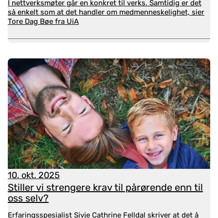
I nettverksmøter går en konkret til verks. Samtidig er det
tidlig identifisering og ivaretakelse
så enkelt som at det handler om medmenneskelighet, sier
Tore Dag Bøe fra UiA
bedre informasjon, opplæring og veiledning
forutsigbare og koordinerte tjenester
tilstrekkelig støtte og avlastning
familieorienterte tjenester
pårørendemedvirkning
Årlige pårørendeundersøkelser
kartlegger og
oppsummerer pårørendes situasjon, rolle,
opplevelser og behov. Undersøkelsen fra 2024 har
tatt utgangspunkt i to delprosjekt som springer ut
ifra strategien:
helsenorge.no sin pårørendeside
og
pårørendeavtaler
.
10. okt. 2025
Pårørendeundersøkelsen 2025, i regi av
Stiller vi strengere krav til pårørende enn til
Pårørendealliansen viser at
kun 11 % av unge voksne
oss selv?
som er pårørende, er fornøyd med livet
.
Erfaringsspesialist Sivje Cathrine Felldal skriver at det å