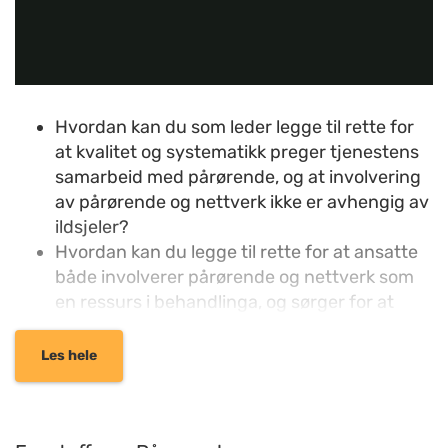
Hvordan kan du som leder legge til rette for
at kvalitet og systematikk preger tjenestens
samarbeid med pårørende, og at involvering
av pårørende og nettverk ikke er avhengig av
ildsjeler?
Hvordan kan du legge til rette for at ansatte
både involverer pårørende og nettverk som
en ressurs i behandlinga, og sørger for at
pårørende får støtte for sin egen del?
Og hvordan kan du jobbe for at
Les hele
pårørendearbeid blir prioritert, og at
innbyggere i kommunen som er pårørende
opplever seg ivaretatt og verdsatt?