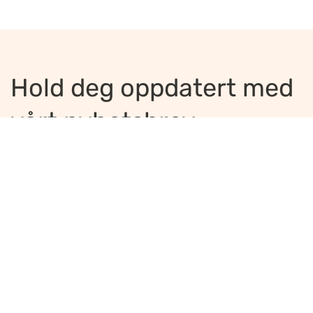
Hold deg oppdatert med
vårt nyhetsbrev
Jeg ønsker å motta nyhetsbrev
*
Jeg bekrefter å ha lest og er enig med
innholdet i
personvernerklæringen
*
Meld på