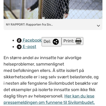
NY RAPPORT:
NY RAPPORT: Rapporten fra Siv...
Rapporten fra Sivilombudet omhandler 15
fengselsbesøk og undersøkelser i perioden 2023-2025. I mer
enn halvparten av de undersøkte fengslene gjennomførte ikke
Facebook
Print:
Del:
helseavdelingene selvmordskartlegging systematisk.
E-post
(Illustrasjonsfoto:
Colourbox.com
)
En større andel av innsatte har alvorlige
helseproblemer, sammenlignet
med befolkningen ellers. Å sitte isolert på
sikkerhetscelle er i seg selv svært belastende, og
i nesten alle fengslene Sivilombudet besøkte var
det eksempler på isolerte innsatte som ikke fikk
daglig tilsyn av helsepersonell.
Her kan du lese
pressemeldingen om funnene til Sivilombudet.