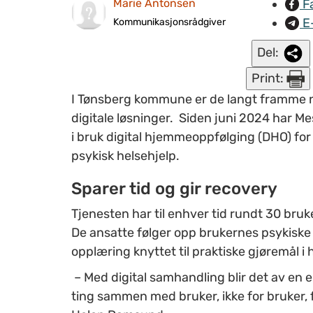
F
Marie Antonsen
E
Kommunikasjonsrådgiver
Del:
Print:
I Tønsberg kommune er de langt framme nå
digitale løsninger. Siden juni 2024 har M
i bruk digital hjemmeoppfølging (DHO) f
psykisk helsehjelp.
Sparer tid og gir recovery
Tjenesten har til enhver tid rundt 30 bruk
De ansatte følger opp brukernes psykiske h
opplæring knyttet til praktiske gjøremål 
– Med digital samhandling blir det av en e
ting sammen med bruker, ikke for bruker, f