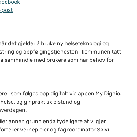
acebook
-post
r det gjelder å bruke ny helseteknologi og
estring og oppfølgingstjenesten i kommunen tatt
or å samhandle med brukere som har behov for
ere i som følges opp digitalt via appen My Dignio.
else, og gir praktisk bistand og
i hverdagen.
ller annen grunn enda tydeligere at vi gjør
orteller vernepleier og fagkoordinator Sølvi