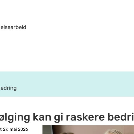
helsearbeid
bedring
lging kan gi raskere bedr
 27. mai 2026