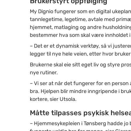
Brukerstyrt oppfølging
My Dignio fungerer som en digital ukepla
tannlegetime, legetime, avtale med primær
hjemmet, matlaging og andre husholdning
bestemmer hva som skal være innholdet i d
– Det er et dynamisk verktøy, så vi justere
legger til nye hele veien, etter hvor brukerne
Brukerne skal eie sitt eget liv og styre pro
nye rutiner.
– Vi ser at når det fungerer for en person
bra. Hjelpen blir mindre inngripende i bru
kortere, sier Utsola.
Måtte tilpasses psykisk helse
– Hjemmesykepleien i Tønsberg hadde jo b