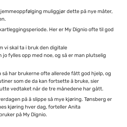
l hjemmeoppfølging muliggjør dette på nye måter,
en.
artleggingsperiode. Her er My Dignio ofte til god
 vi skal ta i bruk den digitale
jo fylles opp med noe, og så er man plutselig
så har brukerne ofte allerede fått god hjelp, og
utiner som de da kan fortsette å bruke, sier
lutte vedtaket når de tre månedene har gått.
dshverdagen på å slippe så mye kjøring. Tønsberg er
s kjøring hver dag, forteller Anita
bruker på My Dignio.