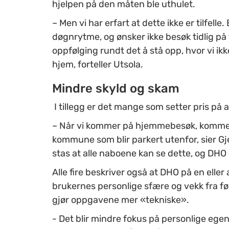
hjelpen på den måten ble uthulet.
– Men vi har erfart at dette ikke er tilfe
døgnrytme, og ønsker ikke besøk tidlig p
oppfølging rundt det å stå opp, hvor vi ik
hjem, forteller Utsola.
Mindre skyld og skam
I tillegg er det mange som setter pris på a
– Når vi kommer på hjemmebesøk, kommer 
kommune som blir parkert utenfor, sier Gj
stas at alle naboene kan se dette, og DHO
Alle fire beskriver også at DHO på en elle
brukernes personlige sfære og vekk fra føle
gjør oppgavene mer «tekniske».
- Det blir mindre fokus på personlige eg