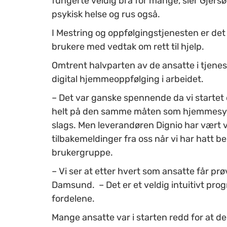
fungerte veldig bra for mange, sier Gjersø
psykisk helse og rus også.
I Mestring og oppfølgingstjenesten er de
brukere med vedtak om rett til hjelp.
Omtrent halvparten av de ansatte i tjene
digital hjemmeoppfølging i arbeidet.
– Det var ganske spennende da vi startet o
helt på den samme måten som hjemmesyk
slags. Men leverandøren Dignio har vært 
tilbakemeldinger fra oss når vi har hatt b
brukergruppe.
– Vi ser at etter hvert som ansatte får prøvd
Damsund. – Det er et veldig intuitivt prog
fordelene.
Mange ansatte var i starten redd for at d