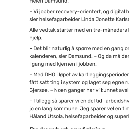
Helen Damsund.
– Vi jobber recovery-orientert, og digita
sier helsefagarbeider Linda Jonette Karls
Alle vedtak starter med en tre-måneders k
hjelp.
– Det blir naturlig å spørre med en gang om
kalenderen, sier Damsund. – Og da må den 
i gang med kjernen i jobben.
– Med DHO i løpet av kartleggingsperioden 
fått satt ting i system og laget seg egne r
Gjersøe. – Noen ganger har vi kunnet avs
– I tillegg så sparer vi en del tid i arbei
jo en lang kommune. Jeg sparer vel en time
Håland Utsola, helsefagarbeider og super