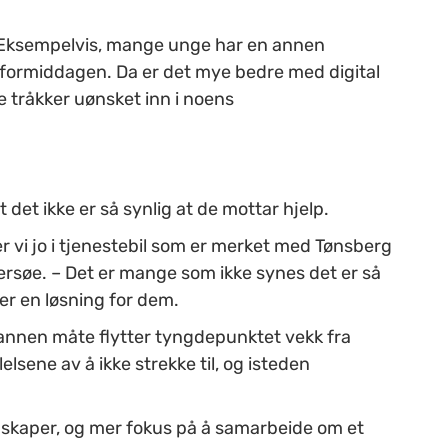
lle. Eksempelvis, mange unge har en annen
å formiddagen. Da er det mye bedre med digital
ke tråkker uønsket inn i noens
t det ikke er så synlig at de mottar hjelp.
vi jo i tjenestebil som er merket med Tønsberg
ersøe. – Det er mange som ikke synes det er så
 er en løsning for dem.
r annen måte flytter tyngdepunktet vekk fra
lsene av å ikke strekke til, og isteden
enskaper, og mer fokus på å samarbeide om et