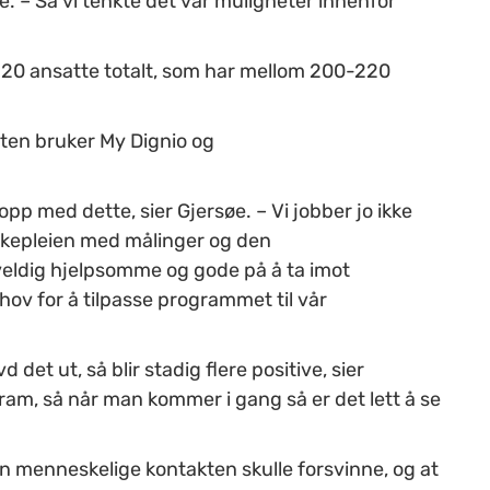
e. – Så vi tenkte det var muligheter innenfor
t 20 ansatte totalt, som har mellom 200-220
sten bruker My Dignio og
pp med dette, sier Gjersøe. – Vi jobber jo ikke
epleien med målinger og den
veldig hjelpsomme og gode på å ta imot
ehov for å tilpasse programmet til vår
 det ut, så blir stadig flere positive, sier
ram, så når man kommer i gang så er det lett å se
en menneskelige kontakten skulle forsvinne, og at