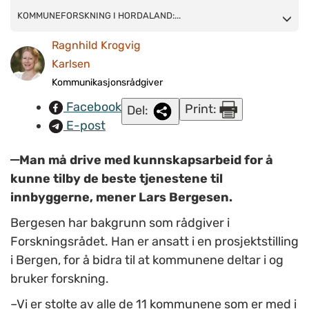
KOMMUNEFORSKNING I HORDALAND: Rådgiver Lars Bergesen
KOMMUNEFORSKNING I HORDALAND:...
jobber med å rigge til for nyttig forskning. 11 kommuner, en
Ragnhild Krogvig
rekke forskningsinstitusjoner og flere rådgivere er med. (FOTO:
Karlsen
Ragnhild Krogvig Karlsen/NAPHA).
Kommunikasjonsrådgiver
Facebook
Print:
Del:
E-post
–
Man må drive med kunnskapsarbeid for å
kunne tilby de beste tjenestene til
innbyggerne, mener Lars Bergesen.
Bergesen har bakgrunn som rådgiver i
Forskningsrådet. Han er ansatt i en prosjektstilling
i Bergen, for å bidra til at kommunene deltar i og
bruker forskning.
–Vi er stolte av alle de 11 kommunene som er med i