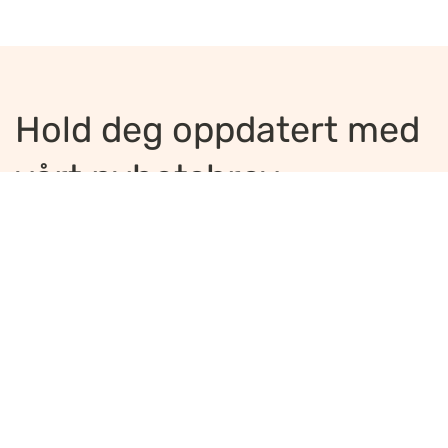
Hold deg oppdatert med
vårt nyhetsbrev
Jeg ønsker å motta nyhetsbrev
*
Jeg bekrefter å ha lest og er enig med
innholdet i
personvernerklæringen
*
Meld på