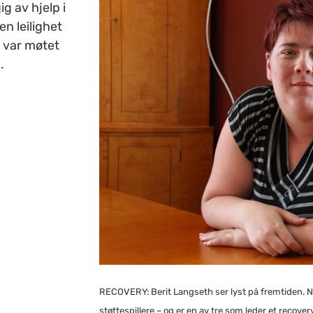
g av hjelp i
n leilighet
t var møtet
.
RECOVERY: Berit Langseth ser lyst på fremtiden. Nå
støttespillere – og er en av tre som leder et recov