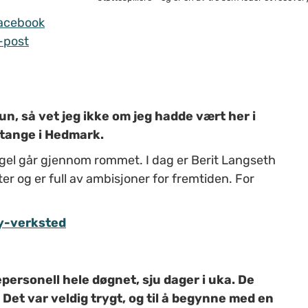
acebook
-post
n, så vet jeg ikke om jeg hadde vært her i
 Stange i Hedmark.
ngel går gjennom rommet. I dag er Berit Langseth
er og er full av ambisjoner for fremtiden. For
y-verksted
ersonell hele døgnet, sju dager i uka. De
Det var veldig trygt, og til å begynne med en