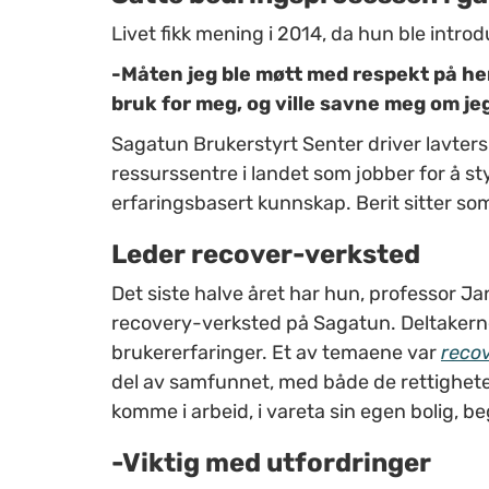
Livet fikk mening i 2014, da hun ble intro
-Måten jeg ble møtt med respekt på he
bruk for meg, og ville savne meg om jeg 
Sagatun Brukerstyrt Senter driver lavtersk
ressurssentre i landet som jobber for å 
erfaringsbasert kunnskap. Berit sitter som
Leder recover-verksted
Det siste halve året har hun, professor 
recovery-verksted på Sagatun. Deltakerne f
brukererfaringer. Et av temaene var
recov
del av samfunnet, med både de rettighete
komme i arbeid, i vareta sin egen bolig, b
-Viktig med utfordringer