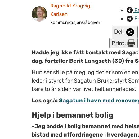
Ragnhild Krogvig
F
Karlsen
E
Kommunikasjonsrådgiver
Del:
Print:
Hadde jeg ikke fått kontakt med Sagatu
dag, forteller Berit Langseth (30) fra
Hun ser stille på meg, og det er som en e
leder i styret for Sagatun Brukerstyrt Sent
bare to år siden var livet helt annerledes.
Les også:
Sagatun i havn med recover
Hjelp i bemannet bolig
-Jeg bodde i bolig bemannet med helsep
bistod med utfordringene i hverdagen. 