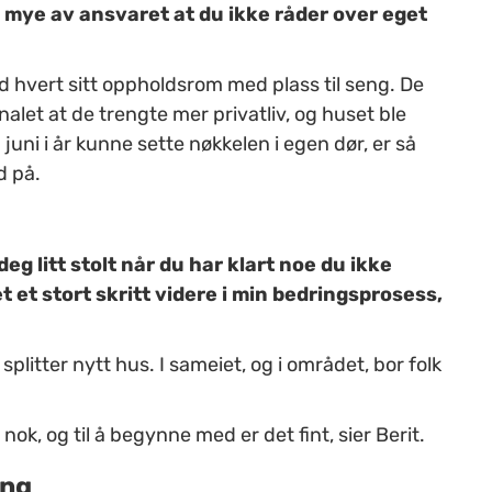
å mye av ansvaret at du ikke råder over eget
d hvert sitt oppholdsrom med plass til seng. De
alet at de trengte mer privatliv, og huset ble
juni i år kunne sette nøkkelen i egen dør, er så
d på.
eg litt stolt når du har klart noe du ikke
t et stort skritt videre i min bedringsprosess,
 splitter nytt hus. I sameiet, og i området, bor folk
 nok, og til å begynne med er det fint, sier Berit.
ang