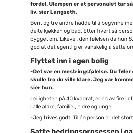
fordel. Ulempen er at personalet tar s
liv, sier Langseth.
Berit og tre andre hadde til å begynne me
delte kjøkken og bad. Etter hvert så person
bygget om. Likevel, den følelsen da hun 8. 
god at det egentlig er vanskelig å sette or
Flyttet inn i egen bolig
-Det var en mestringsfølelse. Du føler d
skulle tro du ville klare. Jeg var komme
sier hun.
Leiligheten på 40 kvadrat, er en av fire i et
i alle aldre, familier, eldre og unge.
-Jeg trives godt. Til én person er det stort
Satte bedringsprosessen i g