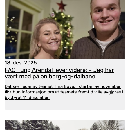
Rapporten er laget på initiativ fra Nasjonalt
implementeringsteam for FACT og Nasjonalt
implementeringsteam for FACT ung, og ledet og
utarbeidet av NAPHA i samarbeid med KORUS med
bistand fra INNOMED.
Det er også laget et webinar om
gevinstidentifiseringsrapporten.
Det kan du se her.
18. des. 2025
FACT ung Arendal lever videre: – Jeg har
vært med på en berg-og-dalbane
Digital opplæring i FACT ung-
Det sier leder av teamet Tina Boye. I starten av november
modellen
fikk hun informasjon om at teamets fremtid ville avgjøres i
bystyret 11. desember.
NAPHA har utviklet en digital opplæring som er gratis
og tilgjengelig for alle med interesse og
nysgjerrighet for modellen. Opplæring bygger på
grunnprinsippene i modellen. Den består av moduler
som kan tas når det passer deg eller teamet.
Her