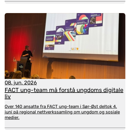
konferansen eller ønsker å se noe av innholdet på
nytt, finner du
lenke til hele konferansen og alle
innleggene her
.
FACT ung og barnevernet - hvordan få til
et godt samarbeid?
16. oktober 2025 arrangerte Nasjonalt
implementeringsteam for FACT ung et
frokostwebinar om hvordan FACT ung og
barnevernet kan samarbeide på gode måter. Her
ble det presentert både konkrete eksempler,
08. jun. 2026
erfaringer og råd fra praksisfeltet, i tillegg til
FACT ung-team må forstå ungdoms digitale
informasjon om FACT ung-satsingen politisk. Om du
liv
gikk du glipp av webinaret, kan du se det her:
Over 140 ansatte fra FACT ung-team i Sør-Øst deltok 4.
juni på regional nettverkssamling om ungdom og sosiale
medier.