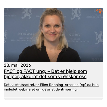
Forpliktende samhandling
FACT ung-team skal etableres som felles eierskap
28. mai. 2026
og forpliktende samarbeid, både faglig,
FACT og FACT ung: – Det er hjelp som
administrativt og økonomisk. I FACT ung-
hjelper, akkurat det som vi ønsker oss
samarbeidet er det et felles ansvar for kommune
(r)/bydel (er), og spesialisthelsetjenesten å tilby både
Det sa statssekretær Ellen Rønning-Arnesen (Ap) da hun
kommunale tjenester og
innledet webinaret om gevinstidentifisering.
spesialisthelsetjenester. Det skal være ansatte fra
både spesialisthelsetjeneste og