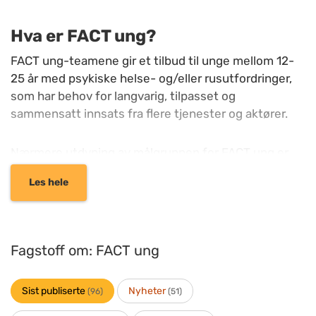
Hva er FACT ung?
FACT ung-teamene gir et tilbud til unge mellom 12-
25 år med psykiske helse- og/eller rusutfordringer,
som har behov for langvarig, tilpasset og
sammensatt innsats fra flere tjenester og aktører.
Nærmere utdyping av målgruppen for FACT ung er
beskrevet her:
Les hele
Svar på: Anbefalinger etter utredning av FACT ung
(napha.no)
Fagstoff om: FACT ung
FACT ung teamene bygger på
ACT/FACT-modellen
.
De tilbyr langvarig oppsøkende behandling på
Sist publiserte
Nyheter
(96)
(51)
ungdommenes egne arenaer, og ut ifra