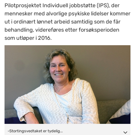
Pilotprosjektet Individuell jobbstøtte (IPS), der
mennesker med alvorlige psykiske lidelser kommer
ut i ordinært lønnet arbeid samtidig som de får
behandling, videreføres etter forsøksperioden
som utløper i 2016.
-Stortingsvedtaket er tydelig på at ordningen skal videreføres.
-Stortingsvedtaket er tydelig...