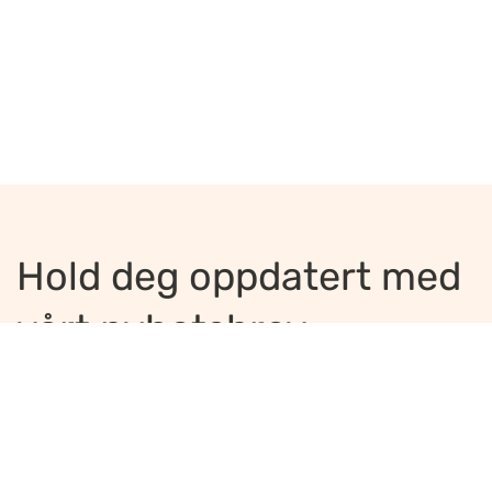
Hold deg oppdatert med
vårt nyhetsbrev
Jeg ønsker å motta nyhetsbrev
*
Jeg bekrefter å ha lest og er enig med