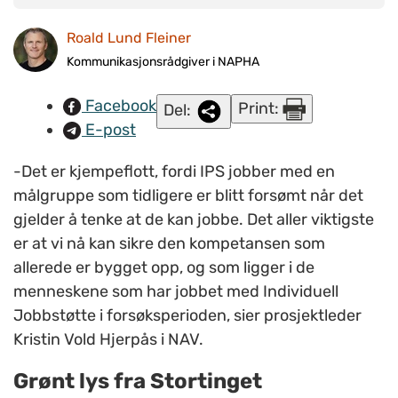
Nå blir det enklere å sette trykk på det å implementere IPS på
Roald Lund Fleiner
varig basis og i større skala, sier prosjektleder for IPS i NAV,
Kristin Vold Hjerpås. FOTO: Privat.
Kommunikasjonsrådgiver i NAPHA
Facebook
Print:
Del:
E-post
-Det er kjempeflott, fordi IPS jobber med en
målgruppe som tidligere er blitt forsømt når det
gjelder å tenke at de kan jobbe. Det aller viktigste
er at vi nå kan sikre den kompetansen som
allerede er bygget opp, og som ligger i de
menneskene som har jobbet med Individuell
Jobbstøtte i forsøksperioden, sier prosjektleder
Kristin Vold Hjerpås i NAV.
Grønt lys fra Stortinget