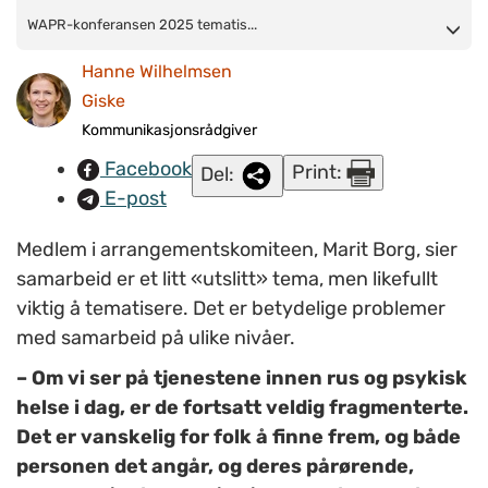
WAPR-konferansen 2025
WAPR-konferansen 2025 tematis...
tematiserer samarbeid på
strukturelt så vel som relasjonelt nivå. Marit Borg, medlem i
Hanne Wilhelmsen
arrangementskomiteen, sier temaet fortsatt er viktig: – Mange
Giske
som mottar hjelp, og deres pårørende, føler seg fortsatt satt på
Kommunikasjonsrådgiver
«sidelinjen». – Dette temaet er ikke «ferdig
Facebook
Print:
Del:
snakka».
(Illustrasjonsfoto:
Colourbox.com
)
E-post
Medlem i arrangementskomiteen, Marit Borg, sier
samarbeid er et litt «utslitt» tema, men likefullt
viktig å tematisere. Det er betydelige problemer
med samarbeid på ulike nivåer.
– Om vi ser på tjenestene innen rus og psykisk
helse i dag, er de fortsatt veldig fragmenterte.
Det er vanskelig for folk å finne frem, og både
personen det angår, og deres pårørende,