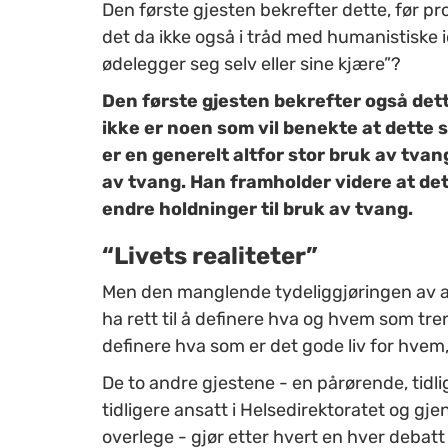
Den første gjesten bekrefter dette, før 
det da ikke også i tråd med humanistiske
ødelegger seg selv eller sine kjære”?
Den første gjesten bekrefter også dette
ikke er noen som vil benekte at dette 
er en generelt altfor stor bruk av tvang
av tvang. Han framholder videre at det
endre holdninger til bruk av tvang.
“Livets realiteter”
Men den manglende tydeliggjøringen av at
ha rett til å definere hva og hvem som tre
definere hva som er det gode liv for hvem
De to andre gjestene - en pårørende, tidl
tidligere ansatt i Helsedirektoratet og gj
overlege - gjør etter hvert en hver debat