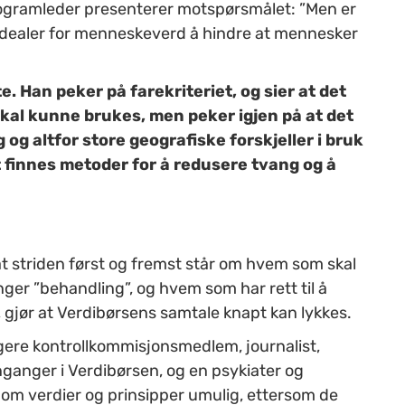
programleder presenterer motspørsmålet: ”Men er
 idealer for menneskeverd å hindre at mennesker
. Han peker på farekriteriet, og sier at det
skal kunne brukes, men peker igjen på at det
 og altfor store geografiske forskjeller i bruk
 finnes metoder for å redusere tvang og å
 striden først og fremst står om hvem som skal
nger ”behandling”, og hvem som har rett til å
, gjør at Verdibørsens samtale knapt kan lykkes.
igere kontrollkommisjonsmedlem, journalist,
enganger i Verdibørsen, og en psykiater og
t om verdier og prinsipper umulig, ettersom de