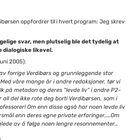
ibørsen oppfordrer til i hvert program: Jeg skrev
elige svar, men plutselig ble det tydelig at
dialogiske likevel.
juni 2005):
k av forrige Verdibørs og grunnleggende stor
. Med våre mange år i andre redaksjoner, tør vi
lk på metadon og deres "levde liv" i andre P2-
l del ikke rote deg borti Verdibørsen, som i
rofessorer! Om enn disse også har noen levde liv
smål enn deres egne private erfaringer.....Om
r glede av å følge noen lengre resonnementer...
n