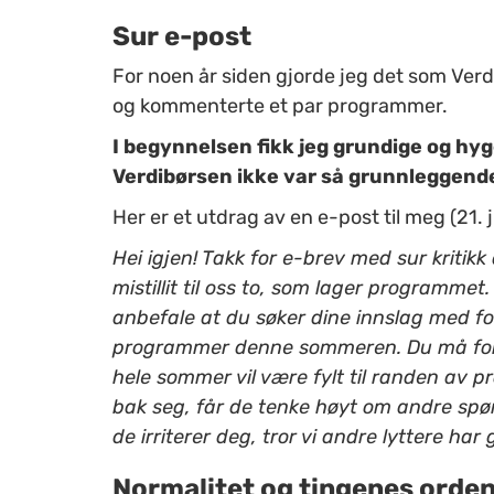
Sur e-post
For noen år siden gjorde jeg det som Verd
og kommenterte et par programmer.
I begynnelsen fikk jeg grundige og hygg
Verdibørsen ikke var så grunnleggende 
Her er et utdrag av en e-post til meg (21. 
Hei igjen! Takk for e-brev med sur kritik
mistillit til oss to, som lager programmet
anbefale at du søker dine innslag med fo
programmer denne sommeren. Du må for al
hele sommer vil være fylt til randen av p
bak seg, får de tenke høyt om andre spør
de irriterer deg, tror vi andre lyttere ha
Normalitet og tingenes orde