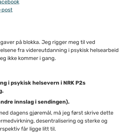
acebook
-post
aver på blokka. Jeg rigger meg til ved
lsene fra videreutdanning i psykisk helsearbeid
jeg ikke kommer i gang.
ng i psykisk helsevern i NRK P2s
g.
ndre innslag i sendingen).
med dagens gjøremål, må jeg først skrive dette
edvirkning, desentralisering og sterke og
ektiv får ligge litt til.