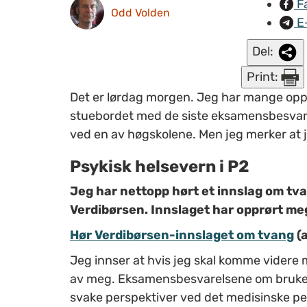
F
Odd Volden
E
Del:
Print:
Det er lørdag morgen. Jeg har mange oppg
stuebordet med de siste eksamensbesvare
ved en av høgskolene. Men jeg merker at 
Psykisk helsevern i P2
Jeg har nettopp hørt et innslag om tva
Verdibørsen. Innslaget har opprørt me
Hør Verdibørsen-innslaget om tvang
(a
Jeg innser at hvis jeg skal komme videre 
av meg. Eksamensbesvarelsene om brukerm
svake perspektiver ved det medisinske persp