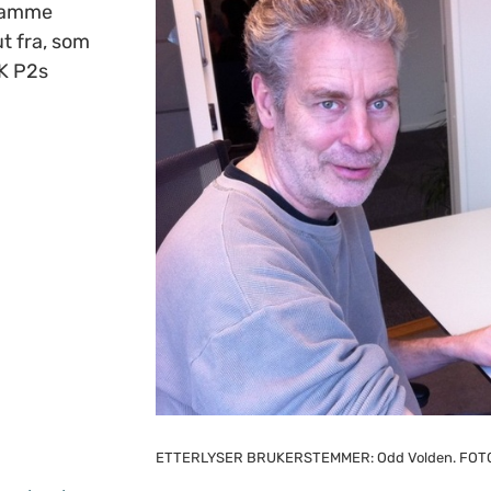
 samme
t fra, som
K P2s
ETTERLYSER BRUKERSTEMMER: Odd Volden. FOTO: