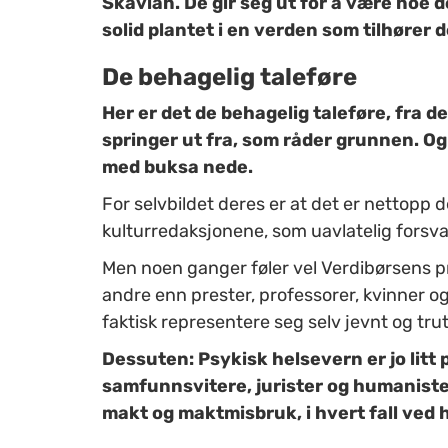
Skavlan. De gir seg ut for å være noe de
solid plantet i en verden som tilhører d
De behagelig taleføre
Her er det de behagelig taleføre, fr
springer ut fra, som råder grunnen. Og d
med buksa nede.
For selvbildet deres er at det er nettopp d
kulturredaksjonene, som uavlatelig forsv
Men noen ganger føler vel Verdibørsens pr
andre enn prester, professorer, kvinner og 
faktisk representere seg selv jevnt og trut
Dessuten: Psykisk helsevern er jo litt p
samfunnsvitere, jurister og humanister 
makt og maktmisbruk, i hvert fall ved 