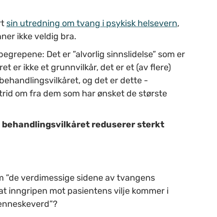
rt
sin utredning om tvang i psykisk helsevern
,
ner ikke veldig bra.
egrepene: Det er ”alvorlig sinnslidelse” som er
et er ikke et grunnvilkår, det er et (av flere)
r behandlingsvilkåret, og det er dette -
trid om fra dem som har ønsket de største
 behandlingsvilkåret reduserer sterkt
om ”de verdimessige sidene av tvangens
om at inngripen mot pasientens vilje kommer i
 menneskeverd”?