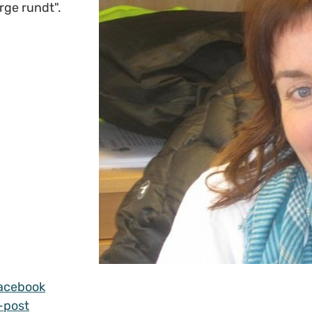
rge rundt".
acebook
-post