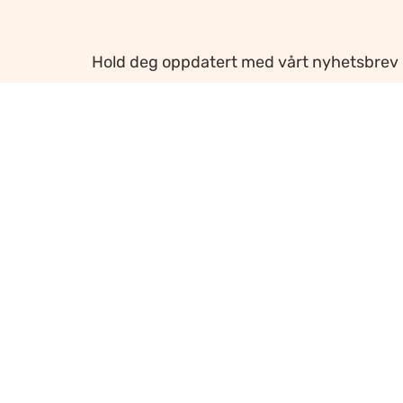
Hold deg oppdatert med vårt nyhetsbrev
Ansvarlig redaktør
:
Ellen Hoxmark
Webredaktør
:
Ragnhild Krogvig Karlsen