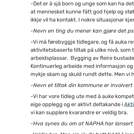
-Det er å sjå born og unge som kan ha det 
at mennesket kunne fått god hjelp og st
ikkje vil ha kontakt. I nokre situasjonar k
-Nevn en ting du mener kan gjøre det p
-Vi må førebyggje tidlegare, og få auka res
aktivitetsbaserte tiltak på ulike nivå, som
arbeidsplassar. Bygging av fleire bustader 
Kontinuerleg arbeide med informasjon og o
mykje skam og skuld rundt dette. Men vi har
-Nevn et tiltak din kommune er involvert
-Vi har vore tidleg ute med å auke kompetan
eige opplegg og er aktivt deltakande i
Akt
vi kan supplere kvarandre er veldig bra.
-Hva synes du om at NAPHA har lanser