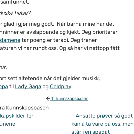
av samfunnet.
sykiske helse?
glad i gjør meg godt. Når barna mine har det
ninner er avslappande og kjekt. Jeg prioriterer
ndamene
tar poeng er terapi. Jeg trener
turen vi har rundt oss. Og så har vi nettopp fått
tur:
ort sett altetende når det gjelder musikk,
ppa
til
Lady Gaga
og
Coldplay
.
Til kunnskapsbasen
 fra Kunnskapsbasen
apskilder for
– Ansatte prøver så godt
unene
kan å ta vare på oss, men
står i en spagat