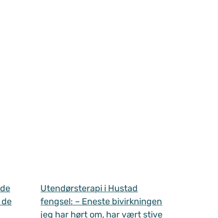
 de
Utendørsterapi i Hustad
 de
fengsel: – Eneste bivirkningen
jeg har hørt om, har vært stive