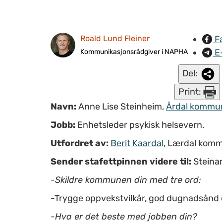
F
Roald Lund Fleiner
E
Kommunikasjonsrådgiver i NAPHA
Del:
Print:
Navn:
Anne Lise Steinheim,
Årdal kommu
Jobb:
Enhetsleder psykisk helsevern.
Utfordret av:
Berit Kaardal
, Lærdal kom
Sender stafettpinnen videre til:
Steinar
-Skildre kommunen din med tre ord:
-Trygge oppvekstvilkår, god dugnadsånd og
-Hva er det beste med jobben din?