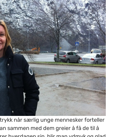
ykk når særlig unge mennesker forteller
 man sammen med dem greier å få de til å
trer hverdagen sin, blir man ydmyk og glad