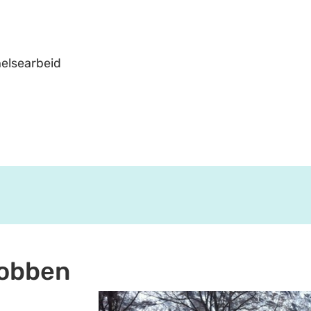
helsearbeid
jobben