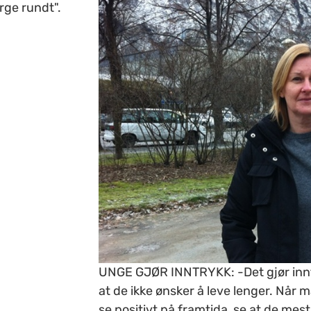
rge rundt".
UNGE GJØR INNTRYKK: -Det gjør inntr
at de ikke ønsker å leve lenger. Når
se positivt på framtida, se at de mes