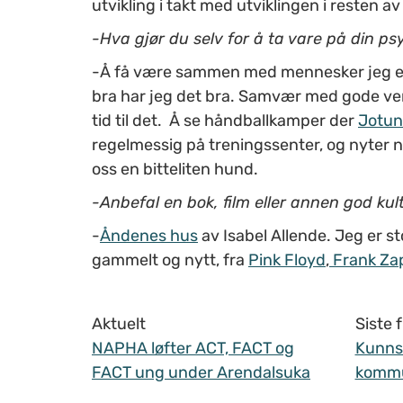
utvikling i takt med utviklingen i resten 
-Hva gjør du selv for å ta vare på din p
-Å få være sammen med mennesker jeg er 
bra har jeg det bra. Samvær med gode ven
tid til det. Å se håndballkamper der
Jotu
regelmessig på treningssenter, og nyter na
oss en bitteliten hund.
-Anbefal en bok, film eller annen god kul
-
Åndenes hus
av Isabel Allende. Jeg er st
gammelt og nytt, fra
Pink Floyd
,
Frank Za
Aktuelt
Siste
NAPHA løfter ACT, FACT og
Kunnsk
FACT ung under Arendalsuka
komm