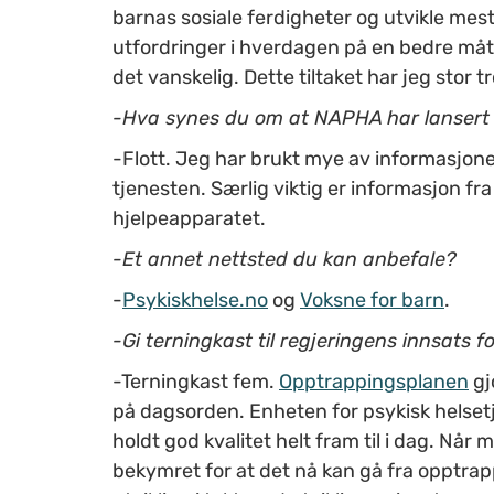
barnas sosiale ferdigheter og utvikle mest
utfordringer i hverdagen på en bedre måte
det vanskelig. Dette tiltaket har jeg stor tr
-Hva synes du om at NAPHA har lanser
-Flott. Jeg har brukt mye av informasjone
tjenesten. Særlig viktig er informasjon fr
hjelpeapparatet.
-Et annet nettsted du kan anbefale?
-
Psykiskhelse.no
og
Voksne for barn
.
-Gi terningkast til regjeringens innsats fo
-Terningkast fem.
Opptrappingsplanen
gj
på dagsorden. Enheten for psykisk helsetj
holdt god kvalitet helt fram til i dag. Når 
bekymret for at det nå kan gå fra opptrapp