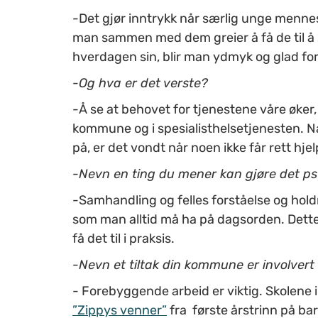
-Det gjør inntrykk når særlig unge mennesk
man sammen med dem greier å få de til å s
hverdagen sin, blir man ydmyk og glad fo
-Og hva er det verste?
-Å se at behovet for tjenestene våre øker,
kommune og i spesialisthelsetjenesten. N
på, er det vondt når noen ikke får rett hjelp 
-Nevn en ting du mener kan gjøre det p
-Samhandling og felles forståelse og holdn
som man alltid må ha på dagsorden. Dette
få det til i praksis.
-Nevn et tiltak din kommune er involvert
- Forebyggende arbeid er viktig. Skolene 
”Zippys venner”
fra første årstrinn på ba