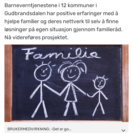
Barneverntjenestene i 12 kommuner i
Gudbrandsdalen har positive erfaringer med å
hjelpe familier og deres nettverk til selv å finne
løsninger på egen situasjon gjennom familieråd.
Nå videreføres prosjektet.
BRUKERMEDVIRKNING: -Det er godt dokumentert at
BRUKERMEDVIRKNING: -Det er go...