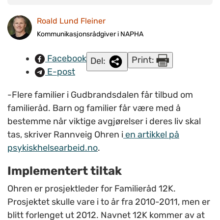
familieråd virker. Den sterke brukermedvirkningen gir de
involverte et eierskapsforhold til beslutningene som tas,
Roald Lund Fleiner
skriver Rannveig Ohren i en artikkel på
Kommunikasjonsrådgiver i NAPHA
psykiskhelsearbeid.no. Illustrasjonsfoto:
Facebook
Print:
www.colourbox.no.
Del:
E-post
-Flere familier i Gudbrandsdalen får tilbud om
familieråd. Barn og familier får være med å
bestemme når viktige avgjørelser i deres liv skal
tas, skriver Rannveig Ohren i
en artikkel på
psykiskhelsearbeid.no
.
Implementert tiltak
Ohren er prosjektleder for Familieråd 12K.
Prosjektet skulle vare i to år fra 2010-2011, men er
blitt forlenget ut 2012. Navnet 12K kommer av at