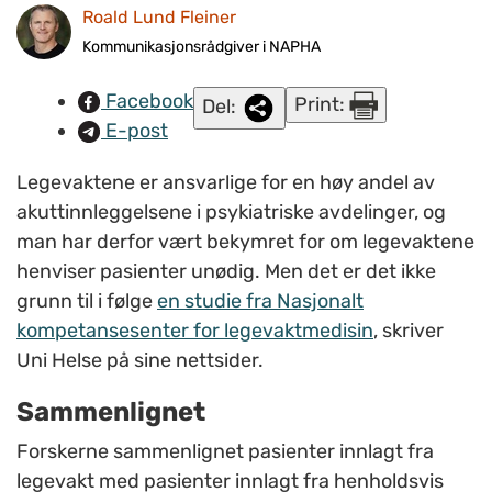
treårsperiode. Illustrasjonsfoto: www.colourbox.no.
Roald Lund Fleiner
Kommunikasjonsrådgiver i NAPHA
Facebook
Print:
Del:
E-post
Legevaktene er ansvarlige for en høy andel av
akuttinnleggelsene i psykiatriske avdelinger, og
man har derfor vært bekymret for om legevaktene
henviser pasienter unødig. Men det er det ikke
grunn til i følge
en studie fra Nasjonalt
kompetansesenter for legevaktmedisin
, skriver
Uni Helse på sine nettsider.
Sammenlignet
Forskerne sammenlignet pasienter innlagt fra
legevakt med pasienter innlagt fra henholdsvis