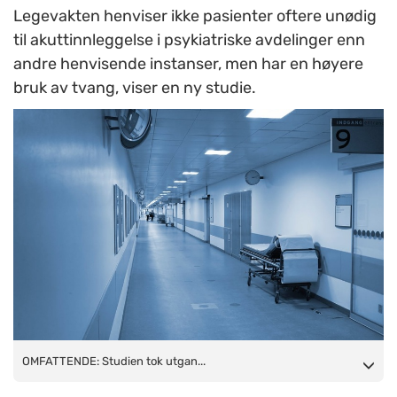
Legevakten henviser ikke pasienter oftere unødig
til akuttinnleggelse i psykiatriske avdelinger enn
andre henvisende instanser, men har en høyere
bruk av tvang, viser en ny studie.
OMFATTENDE: Studien tok utgangspunkt i informasjon om
OMFATTENDE: Studien tok utgan...
5317 akuttinnleggelser ved Sandviken sykehus i en