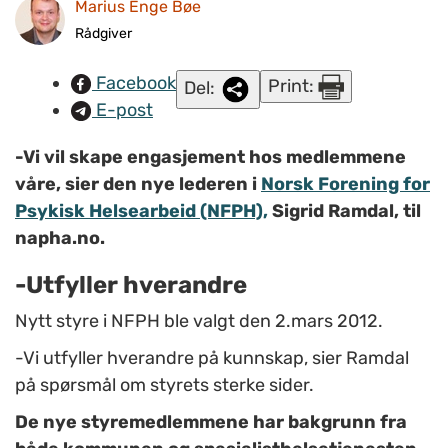
Sigrid Ramdal, nestleder Trude Klevan og kasserer Joakim
Marius Enge Bøe
Serpinsky. I tillegg sitter Tore Dag Bøe (ikke på bildet) i
Rådgiver
styret som representant for Tidsskrift for Psykisk Helse.
Facebook
Print:
Del:
E-post
-Vi vil skape engasjement hos medlemmene
våre, sier den nye lederen i
Norsk Forening for
Psykisk Helsearbeid (NFPH),
Sigrid Ramdal, til
napha.no.
-Utfyller hverandre
Nytt styre i NFPH ble valgt den 2.mars 2012.
-Vi utfyller hverandre på kunnskap, sier Ramdal
på spørsmål om styrets sterke sider.
De nye styremedlemmene har bakgrunn fra