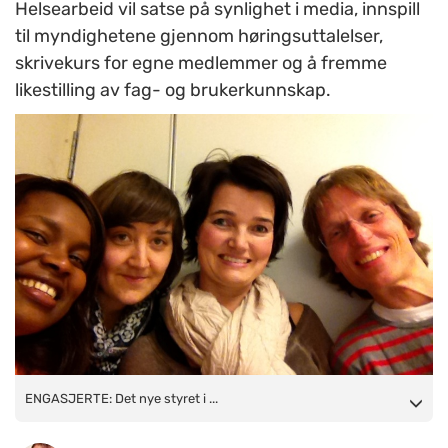
Helsearbeid vil satse på synlighet i media, innspill
til myndighetene gjennom høringsuttalelser,
skrivekurs for egne medlemmer og å fremme
likestilling av fag- og brukerkunnskap.
ENGASJERTE: Det nye styret i Norsk Forening for Psykisk
ENGASJERTE: Det nye styret i ...
Helsearbeid. (F.v.) Sekretær Mariam Kabia Agyemang, leder