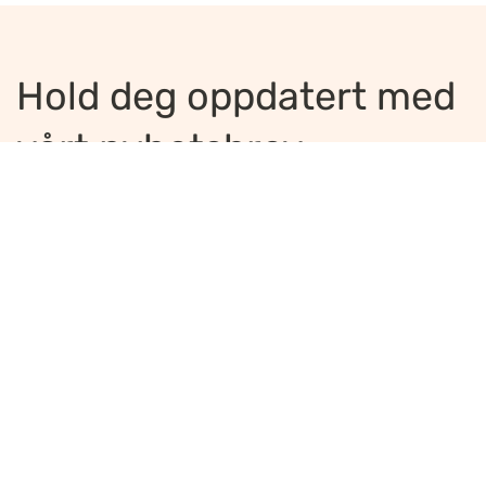
Hold deg oppdatert med
vårt nyhetsbrev
Jeg ønsker å motta nyhetsbrev
*
Jeg bekrefter å ha lest og er enig med
innholdet i
personvernerklæringen
*
Meld på