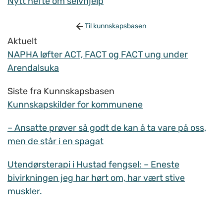
Nytt hefte om selvhjelp
Til kunnskapsbasen
Aktuelt
NAPHA løfter ACT, FACT og FACT ung under
Arendalsuka
Siste fra Kunnskapsbasen
Kunnskapskilder for kommunene
– Ansatte prøver så godt de kan å ta vare på oss,
men de står i en spagat
Utendørsterapi i Hustad fengsel: – Eneste
bivirkningen jeg har hørt om, har vært stive
muskler.