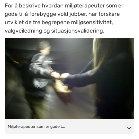
For å beskrive hvordan miljøterapeuter som er
gode til å forebygge vold jobber, har forskere
utviklet de tre begrepene miljøsensitivitet,
valgveiledning og situasjonsvalidering.
Miljøterapeuter som er gode til å forebygge vold og
Miljøterapeuter som er gode t...
utagering har ifølge forskere tre fellestrekk: De fanger opp