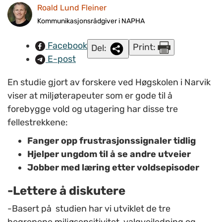
frustrasjonssignaler tidlig, hjelper ungdom til å se andre
Roald Lund Fleiner
utveier og jobber med læring etter voldsepisoder.
Kommunikasjonsrådgiver i NAPHA
ILLUSTRASJONSFOTO: www.colourbox.com.
Facebook
Print:
Del:
E-post
En studie gjort av forskere ved Høgskolen i Narvik
viser at miljøterapeuter som er gode til å
forebygge vold og utagering har disse tre
fellestrekkene:
Fanger opp frustrasjonssignaler tidlig
Hjelper ungdom til å se andre utveier
Jobber med læring etter voldsepisoder
-Lettere å diskutere
-Basert på studien har vi utviklet de tre