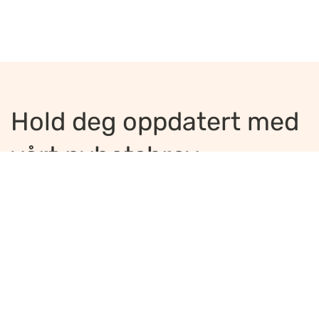
Hold deg oppdatert med
vårt nyhetsbrev
Jeg ønsker å motta nyhetsbrev
*
Jeg bekrefter å ha lest og er enig med
innholdet i
personvernerklæringen
*
Meld på