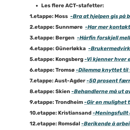
Les flere ACT-stafetter:
1.etappe: Moss
-Bra at hjelpen gis på
2.etappe: Sunnmøre
-Har mer kontakt
3.etappe: Bergen
-Hårfin forskjell me
4.etappe: Günerløkka
-Brukermedvirkn
5.etappe: Kongsberg
-Vi kjenner hver 
6.etappe: Tromsø
-Dilemma knyttet til
7.etappe: Aust-Agder
-50 prosent færr
8.etappe: Skien
-Behandlerne må ut a
9.etappe: Trondheim
-Gir en mulighet t
10.etappe: Kristiansand
-Meningsfullt 
12.etappe: Romsdal
-Berikende å arbe