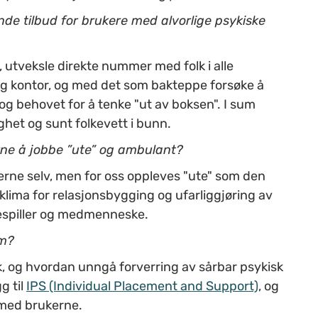
nde tilbud for brukere med alvorlige psykiske
, utveksle direkte nummer med folk i alle
 og kontor, og med det som bakteppe forsøke å
 og behovet for å tenke "ut av boksen". I sum
het og sunt folkevett i bunn.
ne å jobbe ”ute” og ambulant?
kerne selv, men for oss oppleves "ute" som den
lima for relasjonsbygging og ufarliggjøring av
tespiller og medmenneske.
am?
k, og hvordan unngå forverring av sårbar psykisk
g til
IPS (Individual Placement and Support)
, og
 med brukerne.