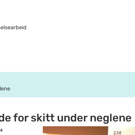
helsearbeid
glene
de for skitt under neglene
24