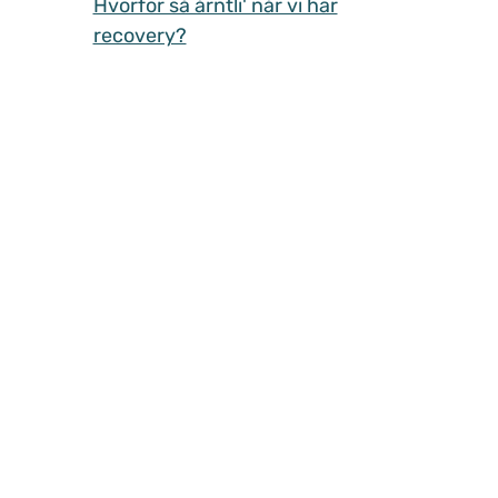
Hvorfor så årntli' når vi har
recovery?