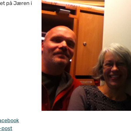
et på Jæren i
acebook
-post