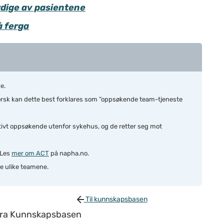
dige av pasientene
å ferga
e.
rsk kan dette best forklares som ”oppsøkende team-tjeneste
tivt oppsøkende utenfor sykehus, og de retter seg mot
 Les
mer om ACT
på napha.no.
de ulike teamene.
Til kunnskapsbasen
 fra Kunnskapsbasen