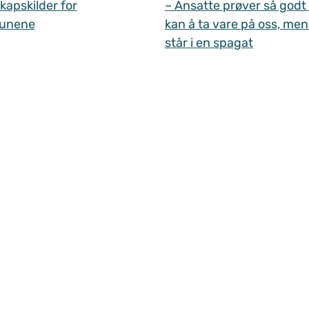
apskilder for
– Ansatte prøver så godt
unene
kan å ta vare på oss, men
står i en spagat