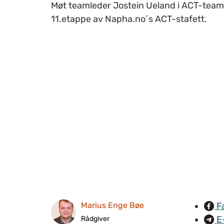
Møt teamleder Jostein Ueland i ACT-team
11.etappe av Napha.no´s ACT-stafett.
F
Marius Enge Bøe
E
Rådgiver