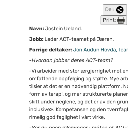
Del:
Print:
Navn:
Jostein Ueland.
Jobb:
Leder ACT-teamet på Jæren.
Forrige deltaker:
Jon Audun Hovda, Team
-Hvordan jobber deres ACT-team?
-Vi arbeider med stor ærgjerrighet mot e
omfattende oppfølging og støtte. Mye arbe
tilsier at det er en nødvendig plattform. N
form av terapi, og mer strukturerte planer 
skitt under neglene, og det er av den grun
inclusive». Kompetansen og den tverrfagl
rimelig god faglighet i vårt virke.
-Ser du noen dilemmaer i måten et ACT-