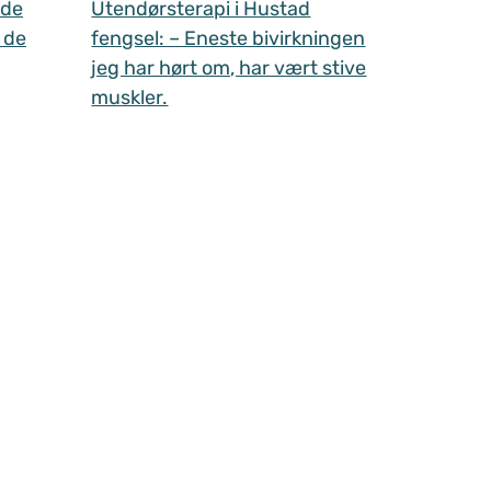
 de
Utendørsterapi i Hustad
 de
fengsel: – Eneste bivirkningen
jeg har hørt om, har vært stive
muskler.