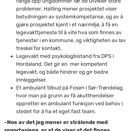
fange opp ungdommer før de utvikler store
problemer. Hatling mener prosjektet viser
betydningen av systemkompetanse, og av å
gjøre prosjektet kjent i et nærmiljø, å få en
legevakttjeneste til å vite hva som finnes av
tjenester i en kommune, og viktigheten av lav
treskel for kontakt.
Legevakt med psykologbistand fra DPS i
Hordaland. Det gir en mer kompetent
legevakt, og både hindrer og gir bedre
innleggelser.
Et ambulant tilbud på Fosen i Sør-Trøndelag,
hvor man på grunn av få akutthendelser
oppretter en ambulant funksjon ved behov i
stedet for å ha et eget fast team.
-Noe av det jeg mener er strålende med
reportasjene, er at de viser at det finnes