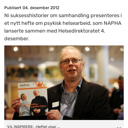
Publisert 04. desember 2012
Ni suksesshistorier om samhandling presenteres i
et nytt hefte om psykisk helsearbeid, som NAPHA
lanserte sammen med Helsedirektoratet 4.
desember.
VIL INSPIRERE: -Heftet viser eksempler på prosjekter som
VIL INSPIRERE: -Heftet viser ...