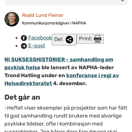
har fått til god samhandling rundt brukere med alvorlige
psykiske lidelser, ofte i kombinasjon med rusproblemer. Jeg
Roald Lund Fleiner
håper dere fagutøvere skal sitte igjen med at det går sikkert
Kommunikasjonsrådgiver i NAPHA
hos oss også, sa Hatling under lanseringen i Oslo 4.
Facebook
Print:
desember. FOTO: Roald Lund Fleiner/NAPHA.
Del:
E-post
NI SUKSESSHISTORIER - samhandling om
psykisk helse
ble lansert av NAPHA-leder
Trond Hatling under en
konferanse i regi av
Helsedirektoratet
4. desember.
Det går an
-Heftet viser eksempler på prosjekter som har fått
til god samhandling rundt brukere med alvorlige
psykiske lidelser, ofte i kombinasjon med
rusproblemer. Jeg håper dere fagutøvere skal