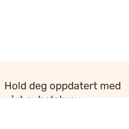
Hold deg oppdatert med
vårt nyhetsbrev
Jeg ønsker å motta nyhetsbrev
*