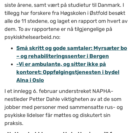
siste årene, samt vært på studietur til Danmark. I
tillegg har forskere fra Høgskolen i Østfold besøkt
alle de 11 stedene, og laget en rapport om hvert av
dem. To av rapportene er nå tilgjengelige på
psykiskhelsearbeid.no:
Små skritt og gode samtaler: Myrsæter bo
– og rehabiliteringssenter i Bergen
-Vi er ambulante, og sitter ikke på
kontoret: Oppfølgingstjenesten i bydel
Alna i Oslo
I et innlegg 6. februar understreket NAPHA-
nestleder Petter Dahle viktigheten av at de som
jobber med personer med sammensatte rus- og
psykiske lidelser får møttes og diskutert sin
praksis.