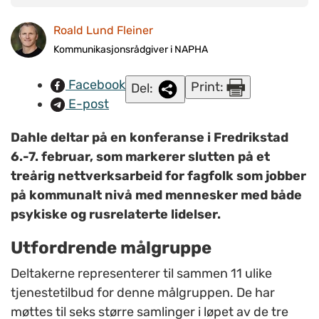
langt i forhold til tjenester i bolig. Danmark, som vi ofte ser
opp til fordi de får til mye spennende, ligger bak oss der med
Roald Lund Fleiner
mer institusjonspreg enn her i Norge. Det sa nestleder i
Kommunikasjonsrådgiver i NAPHA
NAPHA, Petter Dahle, under en konferanse i Fredrikstad
Facebook
Print:
som foregår 6.-7. februar. FOTO: Roald Lund Fleiner/NAPHA.
Del:
E-post
Dahle deltar på en konferanse i Fredrikstad
6.-7. februar, som markerer slutten på et
treårig nettverksarbeid for fagfolk som jobber
på kommunalt nivå med mennesker med både
psykiske og rusrelaterte lidelser.
Utfordrende målgruppe
Deltakerne representerer til sammen 11 ulike
tjenestetilbud for denne målgruppen. De har
møttes til seks større samlinger i løpet av de tre