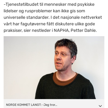
-Tjenestetilbudet til mennesker med psykiske
lidelser og rusproblemer kan ikke gis som
universelle standarder. I det nasjonale nettverket
vårt har fagutøverne fått diskutere ulike gode
praksiser, sier nestleder i NAPHA, Petter Dahle.
NORGE KOMMET LANGT: -Jeg tror vi i Norge har kommet
NORGE KOMMET LANGT: -Jeg tror...