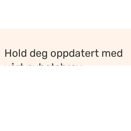
Hold deg oppdatert med
vårt nyhetsbrev
Jeg ønsker å motta nyhetsbrev
*
Jeg bekrefter å ha lest og er enig med
innholdet i
personvernerklæringen
*