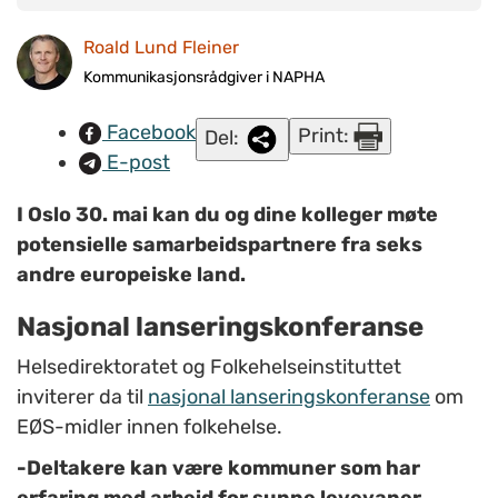
med er Estland, Polen, Portugal, Slovenia, Tsjekkia og
Ungarn. Illustrasjonsfoto: www.colourbox.com.
Roald Lund Fleiner
Kommunikasjonsrådgiver i NAPHA
Facebook
Print:
Del:
E-post
I Oslo 30. mai kan du og dine kolleger møte
potensielle samarbeidspartnere fra seks
andre europeiske land.
Nasjonal lanseringskonferanse
Helsedirektoratet og Folkehelseinstituttet
inviterer da til
nasjonal lanseringskonferanse
om
EØS-midler innen folkehelse.
-Deltakere kan være kommuner som har