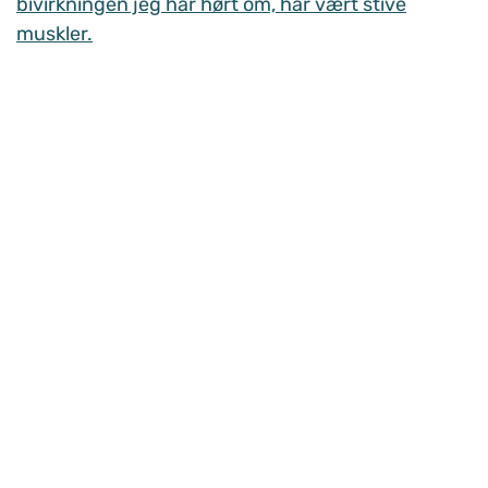
bivirkningen jeg har hørt om, har vært stive
muskler.