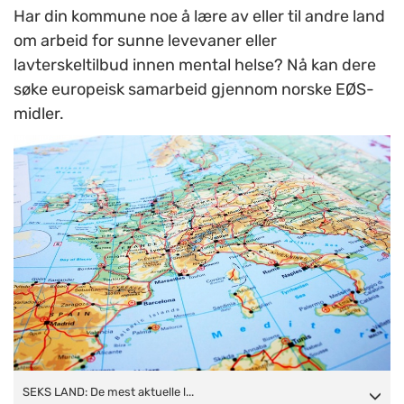
Har din kommune noe å lære av eller til andre land
om arbeid for sunne levevaner eller
lavterskeltilbud innen mental helse? Nå kan dere
søke europeisk samarbeid gjennom norske EØS-
midler.
SEKS LAND: De mest aktuelle landene å søke samarbeid
SEKS LAND: De mest aktuelle l...