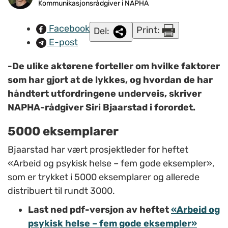
Bjaarstad/NAPHA.
Kommunikasjonsrådgiver i NAPHA
Facebook
Print:
Del:
E-post
-De ulike aktørene forteller om hvilke faktorer
som har gjort at de lykkes, og hvordan de har
håndtert utfordringene underveis, skriver
NAPHA-rådgiver Siri Bjaarstad i forordet.
5000 eksemplarer
Bjaarstad har vært prosjektleder for heftet
«Arbeid og psykisk helse – fem gode eksempler»,
som er trykket i 5000 eksemplarer og allerede
distribuert til rundt 3000.
Last ned pdf-versjon av heftet
«Arbeid og
psykisk helse – fem gode eksempler»