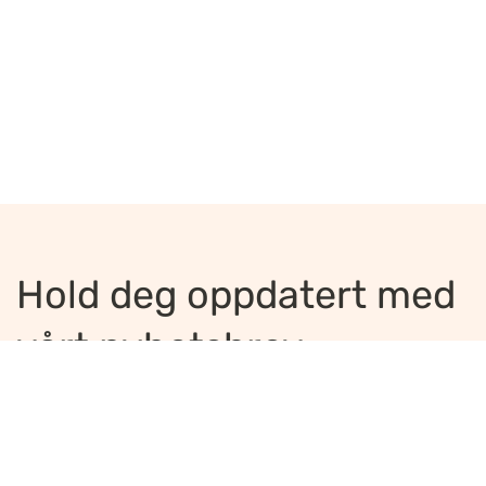
Hold deg oppdatert med
vårt nyhetsbrev
Jeg ønsker å motta nyhetsbrev
*