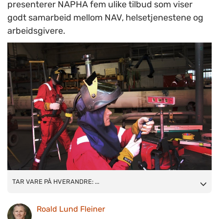
presenterer NAPHA fem ulike tilbud som viser
godt samarbeid mellom NAV, helsetjenestene og
arbeidsgivere.
TAR VARE PÅ HVERANDRE: Kværner Piping Technology i
TAR VARE PÅ HVERANDRE: ...
Verdal i Nord-Trøndelag har blant annet innført kjøreregler for
Roald Lund Fleiner
hvordan de ansatte skal ta bedre vare på hverandre. FOTO: Siri