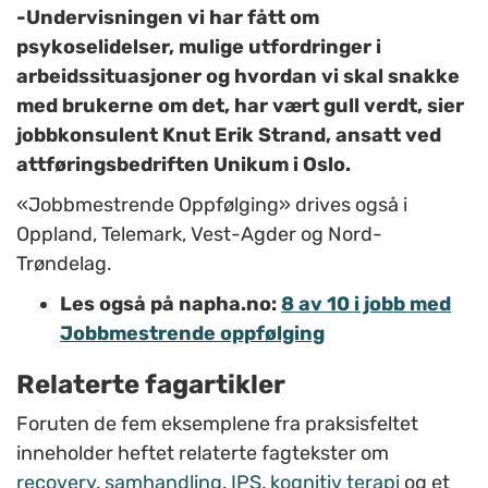
-Undervisningen vi har fått om
psykoselidelser, mulige utfordringer i
arbeidssituasjoner og hvordan vi skal snakke
med brukerne om det, har vært gull verdt, sier
jobbkonsulent Knut Erik Strand, ansatt ved
attføringsbedriften Unikum i Oslo.
«Jobbmestrende Oppfølging» drives også i
Oppland, Telemark, Vest-Agder og Nord-
Trøndelag.
Les også på napha.no:
8 av 10 i jobb med
Jobbmestrende oppfølging
Relaterte fagartikler
Foruten de fem eksemplene fra praksisfeltet
inneholder heftet relaterte fagtekster om
recovery
,
samhandling
,
IPS
,
kognitiv terapi
og et