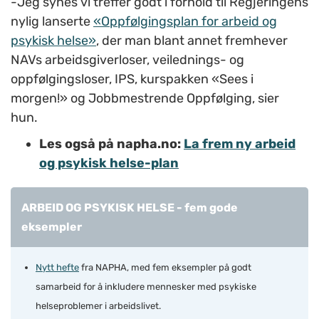
-Jeg synes vi treffer godt i forhold til Regjeringens
nylig lanserte
«Oppfølgingsplan for arbeid og
psykisk helse»
, der man blant annet fremhever
NAVs arbeidsgiverloser, veilednings- og
oppfølgingsloser, IPS, kurspakken «Sees i
morgen!» og Jobbmestrende Oppfølging, sier
hun.
Les også på napha.no:
La frem ny arbeid
og psykisk helse-plan
ARBEID OG PSYKISK HELSE - fem gode
eksempler
Nytt hefte
fra NAPHA, med fem eksempler på godt
samarbeid for å inkludere mennesker med psykiske
helseproblemer i arbeidslivet.