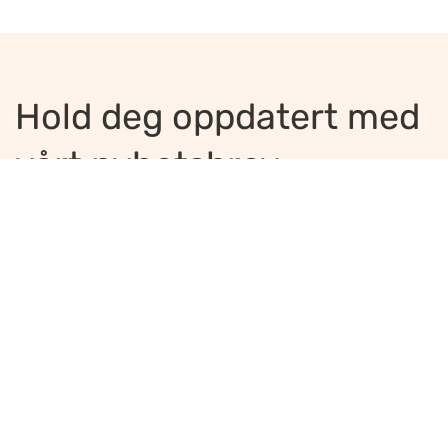
Hold deg oppdatert med
vårt nyhetsbrev
Jeg ønsker å motta nyhetsbrev
*
Jeg bekrefter å ha lest og er enig med
innholdet i
personvernerklæringen
*
Meld på