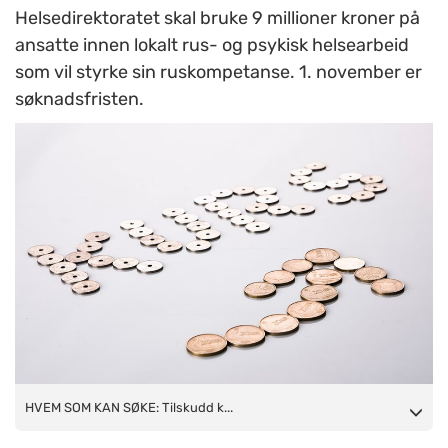
Helsedirektoratet skal bruke 9 millioner kroner på
ansatte innen lokalt rus- og psykisk helsearbeid
som vil styrke sin ruskompetanse. 1. november er
søknadsfristen.
HVEM SOM KAN SØKE: Tilskudd kan søkes om både av
HVEM SOM KAN SØKE: Tilskudd k...
personellgrupper som helt eller delvis har rusfeltet som