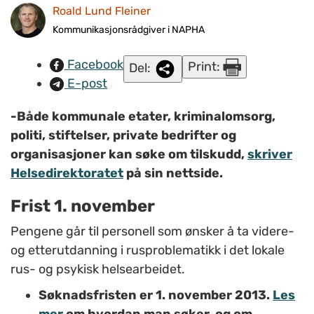
arbeidsområde, og av de som vil spesialisere seg.
Roald Lund Fleiner
Illustrasjonsfoto: www.colourbox.com.
Kommunikasjonsrådgiver i NAPHA
Facebook
Print:
Del:
E-post
-Både kommunale etater, kriminalomsorg,
politi, stiftelser, private bedrifter og
organisasjoner kan søke om tilskudd,
skriver
Helsedirektoratet
på sin nettside.
Frist 1. november
Pengene går til personell som ønsker å ta videre-
og etterutdanning i rusproblematikk i det lokale
rus- og psykisk helsearbeidet.
Søknadsfristen er 1. november 2013.
Les