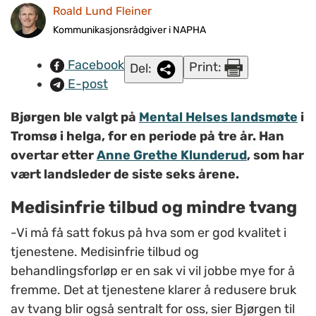
kommunene. En må-tjeneste sett fra Mental Helses ståsted
Roald Lund Fleiner
er lavterskeltilbud i kommunene, sier nyvalgt landsleder i
Kommunikasjonsrådgiver i NAPHA
Mental Helse, Dagfinn Bjørgen. FOTO: Hege Paulsen/Mental
Facebook
Print:
Helse.
Del:
E-post
Bjørgen ble valgt på
Mental Helses landsmøte
i
Tromsø i helga, for en periode på tre år. Han
overtar etter
Anne Grethe Klunderud
, som har
vært landsleder de siste seks årene.
Medisinfrie tilbud og mindre tvang
-Vi må få satt fokus på hva som er god kvalitet i
tjenestene. Medisinfrie tilbud og
behandlingsforløp er en sak vi vil jobbe mye for å
fremme. Det at tjenestene klarer å redusere bruk
av tvang blir også sentralt for oss, sier Bjørgen til