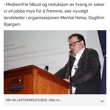
-Medisinfrie tilbud og reduksjon av tvang er saker
vi vil jobbe mye for å fremme, sier nyvalgt
landsleder i organisasjonen Mental Helse, Dagfinn
Bjørgen.
MÅ HA LAVTERSKELTILBUD -Man må ha en sterkere
MÅ HA LAVTERSKELTILBUD -Man m...
lovregulering og økonomisk sikring av må-tjenester i