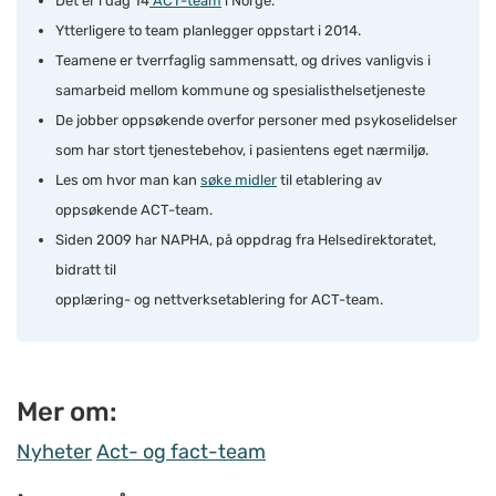
Det er i dag 14
ACT-team
i Norge.
Ytterligere to team planlegger oppstart i 2014.
Teamene er tverrfaglig sammensatt, og drives vanligvis i
samarbeid mellom kommune og spesialisthelsetjeneste
De jobber oppsøkende overfor personer med psykoselidelser
som har stort tjenestebehov, i pasientens eget nærmiljø.
Les om hvor man kan
søke midler
til etablering av
oppsøkende ACT-team.
Siden 2009 har NAPHA, på oppdrag fra Helsedirektoratet,
bidratt til
opplæring- og nettverksetablering for ACT-team.
Mer om:
Nyheter
Act- og fact-team