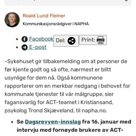
brukere av ACT-teamet i Kristiansand. SKJERMDUMP: NRK.
Roald Lund Fleiner
Kommunikasjonsrådgiver i NAPHA
Facebook
Print:
Del:
E-post
-Sykehuset gir tilbakemelding om at personer de
før kjente godt og så ofte, nærmest er blitt
usynlige for dem nå. Også kommunene
rapporterer om en merkbar nedgang i behovet for
kommunale tjenester til vår målgruppe, sier
fagansvarlig for ACT-teamet i Kristiansand,
psykolog Trond Skjæveland, til napha.no.
Se
Dagsrevyen-innslag
fra 16. januar med
intervju med fornøyde brukere av ACT-