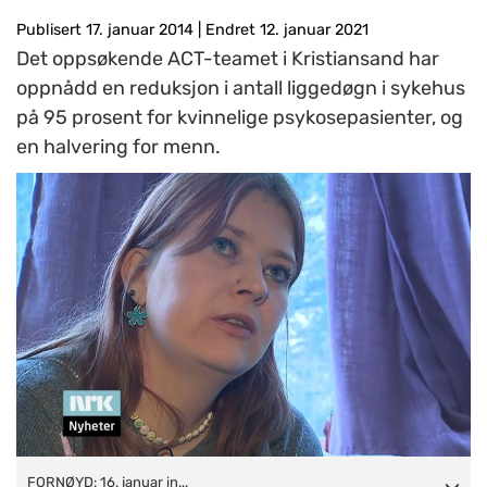
Publisert 17. januar 2014
|
Endret 12. januar 2021
Det oppsøkende ACT-teamet i Kristiansand har
oppnådd en reduksjon i antall liggedøgn i sykehus
på 95 prosent for kvinnelige psykosepasienter, og
en halvering for menn.
FORNØYD: 16. januar intervjuet NRK Dagsrevyen to fornøyde
FORNØYD: 16. januar in...