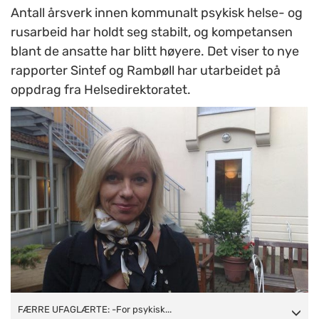
Antall årsverk innen kommunalt psykisk helse- og
rusarbeid har holdt seg stabilt, og kompetansen
blant de ansatte har blitt høyere. Det viser to nye
rapporter Sintef og Rambøll har utarbeidet på
oppdrag fra Helsedirektoratet.
FÆRRE UFAGLÆRTE: -For psykisk helse- og rusarbeidet er
FÆRRE UFAGLÆRTE: -For psykisk...