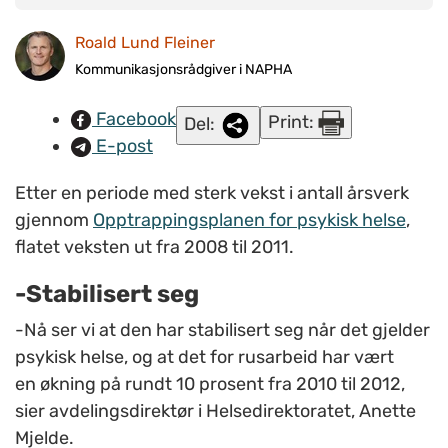
tallet på ufaglærte nå nede i 10 prosent, sier
avdelingsdirektør i Helsedirektoratet, Anette Mjelde.
Roald Lund Fleiner
Kommunikasjonsrådgiver i NAPHA
Facebook
Print:
Del:
E-post
Etter en periode med sterk vekst i antall årsverk
gjennom
Opptrappingsplanen for psykisk helse
,
flatet veksten ut fra 2008 til 2011.
-Stabilisert seg
-Nå ser vi at den har stabilisert seg når det gjelder
psykisk helse, og at det for rusarbeid har vært
en økning på rundt 10 prosent fra 2010 til 2012,
sier avdelingsdirektør i Helsedirektoratet, Anette
Mjelde.