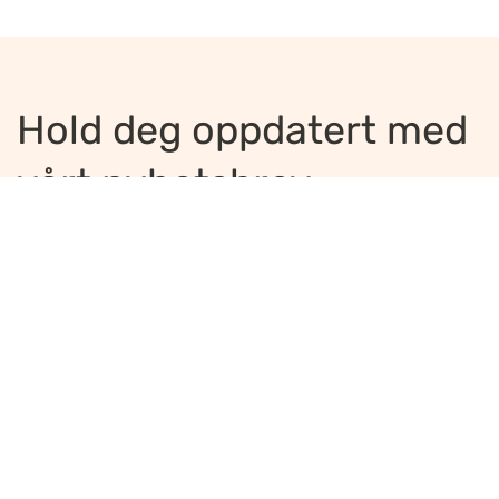
Hold deg oppdatert med
vårt nyhetsbrev
Jeg ønsker å motta nyhetsbrev
*
Jeg bekrefter å ha lest og er enig med
innholdet i
personvernerklæringen
*
Meld på