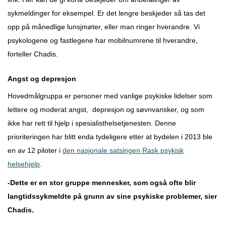
sykmeldinger for eksempel. Er det lengre beskjeder så tas det
opp på månedlige lunsjmøter, eller man ringer hverandre. Vi
psykologene og fastlegene har mobilnumrene til hverandre,
forteller Chadis.
Angst og depresjon
Hovedmålgruppa er personer med vanlige psykiske lidelser som
lettere og moderat angst, depresjon og søvnvansker, og som
ikke har rett til hjelp i spesialisthelsetjenesten. Denne
prioriteringen har blitt enda tydeligere etter at bydelen i 2013 ble
en av 12 piloter i
den nasjonale satsingen Rask psykisk
helsehjelp
.
-Dette er en stor gruppe mennesker, som også ofte blir
langtidssykmeldte på grunn av sine psykiske problemer, sier
Chadis.