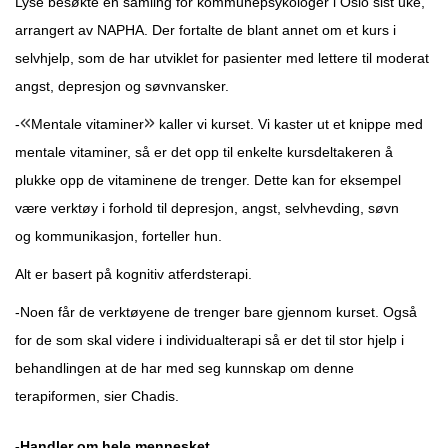
Lyse besøkte en samling for kommunepsykologer i Oslo sist uke,
arrangert av NAPHA. Der fortalte de blant annet om et kurs i
selvhjelp, som de har utviklet for pasienter med lettere til moderat
angst, depresjon og søvnvansker.
«
»
-
Mentale vitaminer
kaller vi kurset. Vi kaster ut et knippe med
mentale vitaminer, så er det opp til enkelte kursdeltakeren å
plukke opp de vitaminene de trenger. Dette kan for eksempel
være verktøy i forhold til depresjon, angst, selvhevding, søvn
og kommunikasjon, forteller hun.
Alt er basert på kognitiv atferdsterapi.
-Noen får de verktøyene de trenger bare gjennom kurset. Også
for de som skal videre i individualterapi så er det til stor hjelp i
behandlingen at de har med seg kunnskap om denne
terapiformen, sier Chadis.
-Handler om hele mennesket