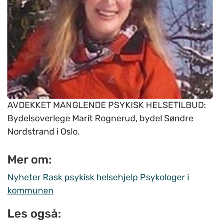
AVDEKKET MANGLENDE PSYKISK HELSETILBUD:
Bydelsoverlege Marit Rognerud, bydel Søndre
Nordstrand i Oslo.
Mer om:
Nyheter
Rask psykisk helsehjelp
Psykologer i
kommunen
Les også: