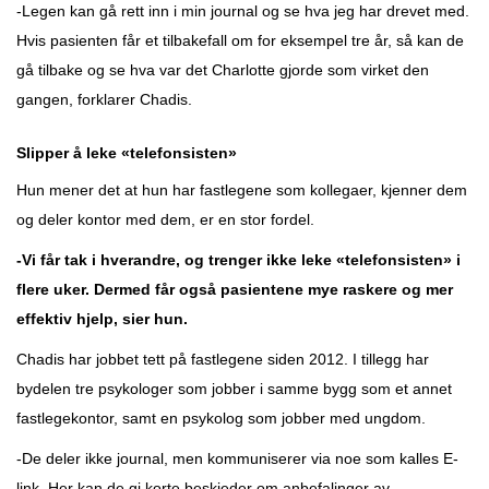
-Legen kan gå rett inn i min journal og se hva jeg har drevet med.
Hvis pasienten får et tilbakefall om for eksempel tre år, så kan de
gå tilbake og se hva var det Charlotte gjorde som virket den
gangen, forklarer Chadis.
Slipper å leke «telefonsisten»
Hun mener det at hun har fastlegene som kollegaer, kjenner dem
og deler kontor med dem, er en stor fordel.
-Vi får tak i hverandre, og trenger ikke leke «telefonsisten» i
flere uker. Dermed får også pasientene mye raskere og mer
effektiv hjelp, sier hun.
Chadis har jobbet tett på fastlegene siden 2012. I tillegg har
bydelen tre psykologer som jobber i samme bygg som et annet
fastlegekontor, samt en psykolog som jobber med ungdom.
-De deler ikke journal, men kommuniserer via noe som kalles E-
link. Her kan de gi korte beskjeder om anbefalinger av