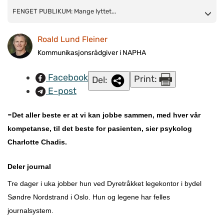
FENGET PUBLIKUM: Mange lyttet interessert da Charlotte
FENGET PUBLIKUM: Mange lyttet...
Chadis (t.v.) og kollega Cathrine Lyse fra bydel Søndre
Roald Lund Fleiner
Nordstrand i Oslo besøkte en samling for kommunepsykologer
i Oslo sist uke, arrangert av NAPHA. FOTO: Kristin
Kommunikasjonsrådgiver i NAPHA
Trane/NAPHA.
Facebook
Print:
Del:
E-post
-
Det aller beste er at vi kan jobbe sammen, med hver vår
kompetanse, til det beste for pasienten, sier psykolog
Charlotte Chadis.
Deler journal
Tre dager i uka jobber hun ved Dyretråkket legekontor i bydel
Søndre Nordstrand i Oslo. Hun og legene har felles
journalsystem.