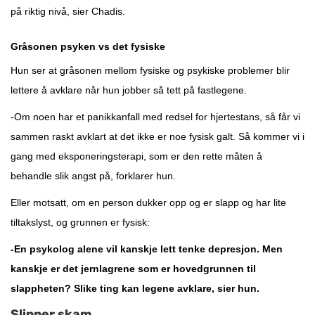
på riktig nivå, sier Chadis.
Gråsonen psyken vs det fysiske
Hun ser at gråsonen mellom fysiske og psykiske problemer blir
lettere å avklare når hun jobber så tett på fastlegene.
-Om noen har et panikkanfall med redsel for hjertestans, så får vi
sammen raskt avklart at det ikke er noe fysisk galt. Så kommer vi i
gang med eksponeringsterapi, som er den rette måten å
behandle slik angst på, forklarer hun.
Eller motsatt, om en person dukker opp og er slapp og har lite
tiltakslyst, og grunnen er fysisk:
-En psykolog alene vil kanskje lett tenke depresjon. Men
kanskje er det jernlagrene som er hovedgrunnen til
slappheten? Slike ting kan legene avklare, sier hun.
Slipper skam