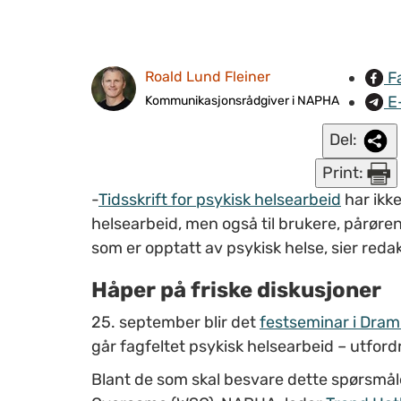
F
Roald Lund Fleiner
E
Kommunikasjonsrådgiver i NAPHA
Del:
Print:
-
Tidsskrift for psykisk helsearbeid
har ikke
helsearbeid, men også til brukere, pårøren
som er opptatt av psykisk helse, sier reda
Håper på friske diskusjoner
25. september blir det
festseminar i Dr
går fagfeltet psykisk helsearbeid – utfor
Blant de som skal besvare dette spørsmål