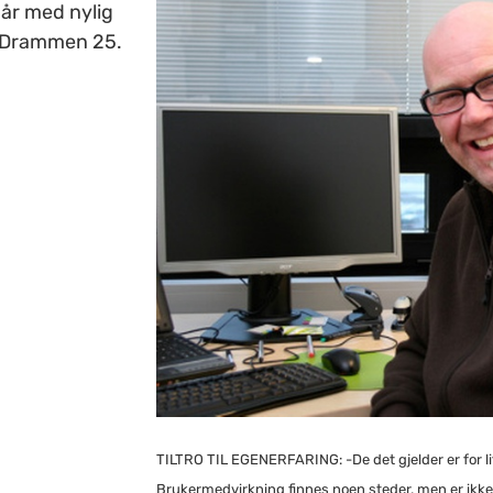
0 år med nylig
i Drammen 25.
TILTRO TIL EGENERFARING: -De det gjelder er for li
Brukermedvirkning finnes noen steder, men er ikke bl