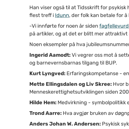
Han viser også til at Tidsskrift for psykisk
flest treff i
Idunn
, der folk kan betale for å
-Vi innførte for noen år siden
fagfellevurd
på artikler, og at det er blitt mer attraktivt
Noen eksempler på hva jubileumsnummer
Ingerid Aamodt:
Vi vegrer oss mot å sett
og barnevernsbarnas tilgang til BUP.
Kurt Lyngved:
Erfaringskompetanse - en 
Mette Ellingsdalen og Liv Skree:
Hvor bl
Menneskerettighetsutviklingen siden 200
Hilde Hem:
Medvirkning - symbolpolitikk el
Trond Aarre:
Hva avgjør bruken av døgnpl
Anders Johan W. Andersen:
Psykisk syk