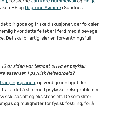
ling
, forskerne
Jan Kåre Hummelvoll
og
Helge
viken HF og
Dagrunn Sømme
i Sandnes
t blir gode og friske diskusjoner, der folk sier
mlig hvor dette feltet er i ferd med å bevege
. Det skal bli artig, sier en forventningsfull
r 10 år siden var temaet «Hva er psykisk
e essensen i psykisk helsearbeid?
trappingsplanen
, og verdigrunnlaget der.
 fra at det å slite med psykiske helseproblemer
sykisk, sosialt og eksistensielt. De som sliter
omgås og muligheter for fysisk fostring, for å