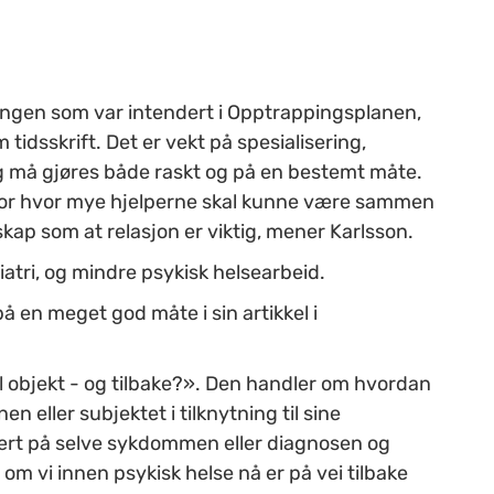
ningen som var intendert i Opptrappingsplanen,
m tidsskrift. Det er vekt på spesialisering,
ng må gjøres både raskt og på en bestemt måte.
d for hvor mye hjelperne skal kunne være sammen
kap som at relasjon er viktig, mener Karlsson.
atri, og mindre psykisk helsearbeid.
en meget god måte i sin artikkel i
til objekt - og tilbake?». Den handler om hvordan
 eller subjektet i tilknytning til sine
ært på selve sykdommen eller diagnosen og
m vi innen psykisk helse nå er på vei tilbake