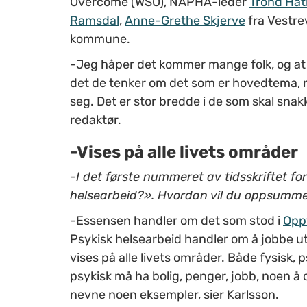
Overcome (WSO), NAPHA-leder
Trond Hat
Ramsdal
,
Anne-Grethe Skjerve
fra Vestre
kommune.
-Jeg håper det kommer mange folk, og at de
det de tenker om det som er hovedtema, ne
seg. Det er stor bredde i de som skal snakke
redaktør.
-Vises på alle livets områder
-I det første nummeret av tidsskriftet fo
helsearbeid?». Hvordan vil du oppsummer
-Essensen handler om det som stod i
Opp
Psykisk helsearbeid handler om å jobbe ut
vises på alle livets områder. Både fysisk, p
psykisk må ha bolig, penger, jobb, noen å 
nevne noen eksempler, sier Karlsson.