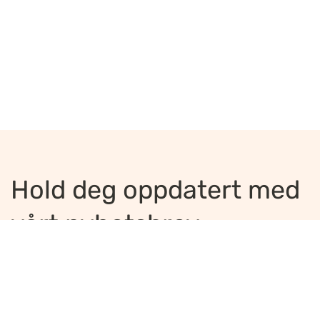
Hold deg oppdatert med
vårt nyhetsbrev
Jeg ønsker å motta nyhetsbrev
*
Jeg bekrefter å ha lest og er enig med