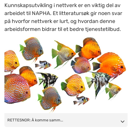
Kunnskapsutvikling i nettverk er en viktig del av
arbeidet til NAPHA. Et litteratursøk gir noen svar
på hvorfor nettverk er lurt, og hvordan denne
arbeidsformen bidrar til et bedre tjenestetilbud.
RETTESNOR: Å komme sammen er begynnelsen. Å holde
RETTESNOR: Å komme samm...
sammen er framgang. Å arbeide sammen er suksess (Henry