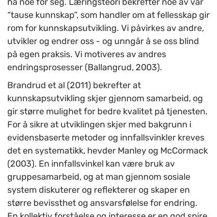
ha noe for seg. Læringsteori bekrefter noe av vår
“tause kunnskap”, som handler om at fellesskap gir
rom for kunnskapsutvikling. Vi påvirkes av andre,
utvikler og endrer oss - og unngår å se oss blind
på egen praksis. Vi motiveres av andres
endringsprosesser (Ballangrud, 2003).
Brandrud et al (2011) bekrefter at
kunnskapsutvikling skjer gjennom samarbeid, og
gir større mulighet for bedre kvalitet på tjenesten.
For å sikre at utviklingen skjer med bakgrunn i
evidensbaserte metoder og innfallsvinkler kreves
det en systematikk, hevder Manley og McCormack
(2003). En innfallsvinkel kan være bruk av
gruppesamarbeid, og at man gjennom sosiale
system diskuterer og reflekterer og skaper en
større bevissthet og ansvarsfølelse for endring.
En kollektiv forståelse og interesse er en god spire