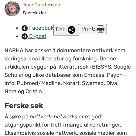
Tove Carstensen
Ford,1863-1947). (ill.foto.
www.colourbox.com
)
Førstelektor
Facebook
Print:
Del:
E-post
NAPHA har ønsket å dokumentere nettverk som
læringsarena i litteratur og forskning. Denne
artikkelen bygger på litteratursøk i BIBSYS, Google
Scholar og ulike databaser som Embase, Psych-
info, Pubmed/Medline, Norart, Swemed, Diva,
Nora og Cristin.
Ferske søk
Å søke på
nettverk-networks
er et godt
utgangspunkt for treff i mange ulike retninger.
Eksempelvis sosiale nettverk, sosiale medier som