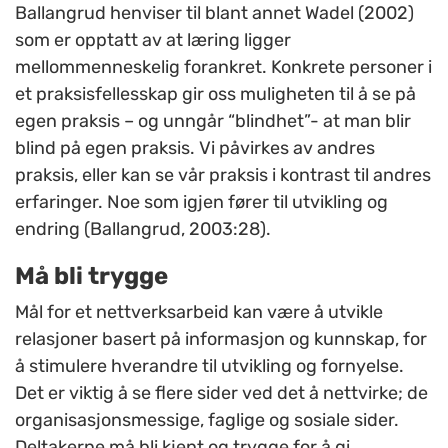
Ballangrud henviser til blant annet Wadel (2002)
som er opptatt av at læring ligger
mellommenneskelig forankret. Konkrete personer i
et praksisfellesskap gir oss muligheten til å se på
egen praksis – og unngår “blindhet”- at man blir
blind på egen praksis. Vi påvirkes av andres
praksis, eller kan se vår praksis i kontrast til andres
erfaringer. Noe som igjen fører til utvikling og
endring (Ballangrud, 2003:28).
Må bli trygge
Mål for et nettverksarbeid kan være å utvikle
relasjoner basert på informasjon og kunnskap, for
å stimulere hverandre til utvikling og fornyelse.
Det er viktig å se flere sider ved det å nettvirke; de
organisasjonsmessige, faglige og sosiale sider.
Deltakerne må bli kjent og trygge for å gi