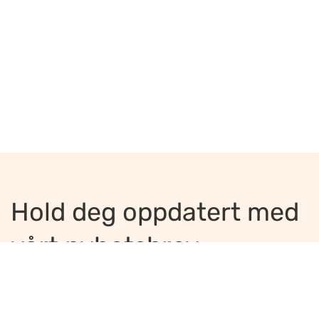
Hold deg oppdatert med
vårt nyhetsbrev
Jeg ønsker å motta nyhetsbrev
*