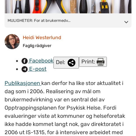
MULIGHETER: For at brukermedvirkning skal fungere på en
MULIGHETER: For at brukermedv...
best mulig måte, må noen verktøy tas i bruk.
Heidi Westerlund
Faglig rådgiver
Facebook
Print:
Del:
E-post
Publikasjonen
kan derfor ha like stor aktualitet i
dag som i 2006. Realisering av mål om
brukermedvirkning var en sentral del av
Opptrappingsplanen for Psykisk Helse. Fordi
evalueringer viste at kommuner og helseforetak
ikke hadde kommet langt nok, gav direktoratet i
2006 ut IS-1315, for å intensivere arbeidet med