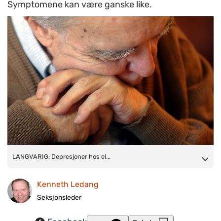
Symptomene kan være ganske like.
LANGVARIG: Depresjoner hos eldre har en tendens til å bli
LANGVARIG: Depresjoner hos el...
langvarige. Ill.foto: www.colourbox.no
Kenneth Ledang
Seksjonsleder