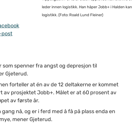
leder innen logistikk. Han håper Jobb+ i Halden kan 
logistikk. (Foto: Roald Lund Fleiner)
acebook
-post
r som spenner fra angst og depresjon til
ier Gjeterud.
men forteller at én av de 12 deltakerne er kommet
art av prosjektet Jobb+. Målet er at 60 prosent av
øpet av første år.
å gang nå, og er i ferd med å få på plass enda en
er mye, mener Gjeterud.