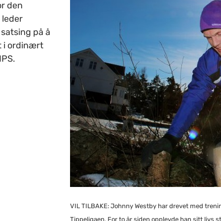
or den
 leder
 satsing på å
 i ordinært
IPS.
VIL TILBAKE: Johnny Westby har drevet med trening 
Tippeligaen. For to år siden opplevde han sitt livs