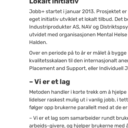
Lokalt initiativ
Jobb+ startet i januar 2013. Prosjektet er 
eget initiativ utviklet et lokalt tilbud. D
Industriprodukter AS, NAV og Distriktspsyk
utvidet med organisasjonen Mental Helse
Halden.
Over en periode på to år er målet å bygge
kvalitetsskalaen til den internasjonalt ane
Placement and Support, eller Individuell 
– Vi er et lag
Metoden handler i korte trekk om å hjelpe
lidelser raskest mulig ut i vanlig jobb, i
følger opp brukerne parallelt med at de er 
– Vi er et lag som samarbeider rundt bruke
arbeids-givere, og hjelper brukerne med å