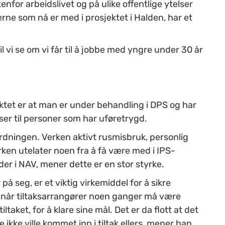
or arbeidslivet og på ulike offentlige ytelser
rne som nå er med i prosjektet i Halden, har et
vil vi se om vi får til å jobbe med yngre under 30 år
ektet er at man er under behandling i DPS og har
asser til personer som har uføretrygd.
rdningen. Verken aktivt rusmisbruk, personlig
rken utelater noen fra å få være med i IPS-
der i NAV, mener dette er en stor styrke.
på seg, er et viktig virkemiddel for å sikre
ig når tiltaksarrangører noen ganger må være
ltaket, for å klare sine mål. Det er da flott at det
 ikke ville kommet inn i tiltak ellers, mener han.