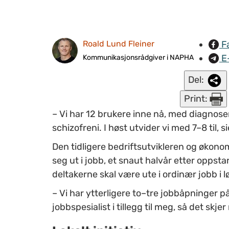
F
Roald Lund Fleiner
E
Kommunikasjonsrådgiver i NAPHA
Del:
Print:
– Vi har 12 brukere inne nå, med diagnose
schizofreni. I høst utvider vi med 7–8 til, s
Den tidligere bedriftsutvikleren og økono
seg ut i jobb, et snaut halvår etter oppst
deltakerne skal være ute i ordinær jobb i l
– Vi har ytterligere to–tre jobbåpninger p
jobbspesialist i tillegg til meg, så det skj