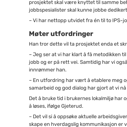
prosjektet skal være knyttet til samme b
jobbspesialister skal kunne jobbe dediker
– Vi har nettopp utvidet fra én til to IPS-j
Møter utfordringer
Han tror dette vil ta prosjektet enda et skr
– Jeg ser at vi har klart å få metodikken ti
jobb og er på rett vei. Samtidig har vi også
innrømmer han.
– En utfordring har vært å etablere meg o
samarbeid og god dialog har gjort at vi nå h
Det å bruke tid i brukernes lokalmiljø har
å løses, ifølge Gjeterud.
– Det vil si å oppsøke aktuelle arbeidsgiv
skape en hverdagslig kommunikasjon er vel