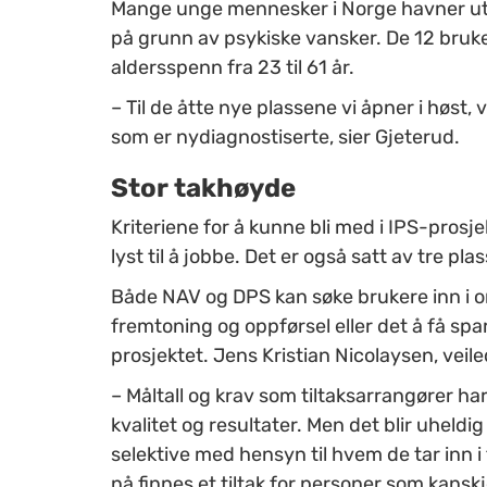
Mange unge mennesker i Norge havner utenf
på grunn av psykiske vansker. De 12 bruke
aldersspenn fra 23 til 61 år.
– Til de åtte nye plassene vi åpner i høst, 
som er nydiagnostiserte, sier Gjeterud.
Stor takhøyde
Kriteriene for å kunne bli med i IPS-prosj
lyst til å jobbe. Det er også satt av tre pl
Både NAV og DPS kan søke brukere inn i o
fremtoning og oppførsel eller det å få spa
prosjektet. Jens Kristian Nicolaysen, veile
– Måltall og krav som tiltaksarrangører har 
kvalitet og resultater. Men det blir uheld
selektive med hensyn til hvem de tar inn i ti
nå finnes et tiltak for personer som kanskje