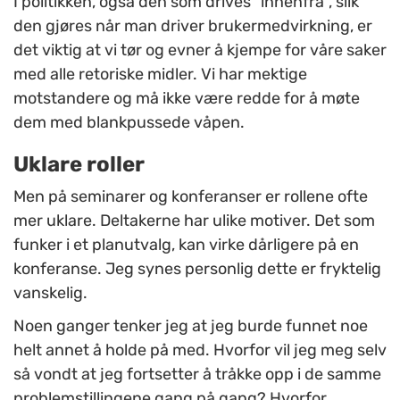
I politikken, også den som drives ”innenfra”, slik
den gjøres når man driver brukermedvirkning, er
det viktig at vi tør og evner å kjempe for våre saker
med alle retoriske midler. Vi har mektige
motstandere og må ikke være redde for å møte
dem med blankpussede våpen.
Uklare roller
Men på seminarer og konferanser er rollene ofte
mer uklare. Deltakerne har ulike motiver. Det som
funker i et planutvalg, kan virke dårligere på en
konferanse. Jeg synes personlig dette er fryktelig
vanskelig.
Noen ganger tenker jeg at jeg burde funnet noe
helt annet å holde på med. Hvorfor vil jeg meg selv
så vondt at jeg fortsetter å tråkke opp i de samme
problemstillingene gang på gang? Hvorfor