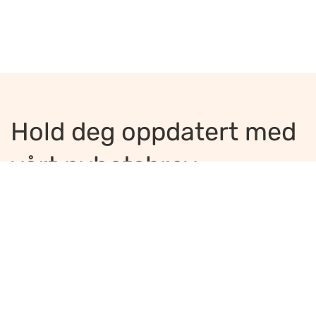
Hold deg oppdatert med
vårt nyhetsbrev
Jeg ønsker å motta nyhetsbrev
*
Jeg bekrefter å ha lest og er enig med
innholdet i
personvernerklæringen
*