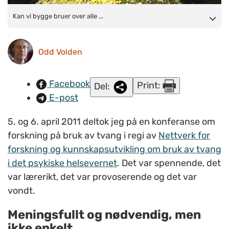
Kan vi bygge bruer over alle kløfter mellom fagfolk og
Kan vi bygge bruer over alle ...
bruker- representanter? Her skinner det i hvert fall lys
gjennom portalen under brua. Det kan jo gi håp. (Foto: Odd
Odd Volden
Volden)
Facebook
Print:
Del:
E-post
5. og 6. april 2011 deltok jeg på en konferanse om
forskning på bruk av tvang i regi av
Nettverk for
forskning og kunnskapsutvikling om bruk av tvang
i det psykiske helsevernet
. Det var spennende, det
var lærerikt, det var provoserende og det var
vondt.
Meningsfullt og nødvendig, men
ikke enkelt