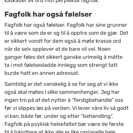
kaskader av ord mot perplekse fagfolk.
Fagfolk har også følelser
Fagfolk har også følelser. Fagfolk har sine grunner
til å være som de er og til å opptre som de gjør. Det
er sikkert vondt for dem også å møte krasse ord
når de selv opplever at de bare vil vel. Noen
ganger føles det sikkert ganske urimelig å måtte
ta i mot følelsesladde innlegg som strengt tatt
burde hatt en annen adressat.
Samtidig er det vanskelig å se for seg at vi ikke
også skal møtes i slike sammenhenger. Jeg har
ingen tro på at det nytter å ”ferdigbehandle” oss
før vi slippes løs på verden. Vi lever våre liv så godt
vi kan, både før, under og etter ”behandling”.
Fagfolk på psykisk helsefeltet bør være de første
til å håndtere at ikke alle er like rasjonelle hele