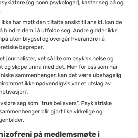
sykiatere (og noen psykologer), kaster seg på og
.
ke har møtt den tiltalte ansikt til ansikt, kan de
il å hindre dem i å utfolde seg. Andre gidder ikke
mpå uten blygsel og overgår hverandre i å
oretiske begreper.
 journalister, vet så lite om psykisk helse og
st og slippe unna med det. Men for oss som har
 kliniske sammenhenger, kan det være ubehagelig
rapirommet ikke nødvendigvis var et utslag av
motivasjon”.
 avsløre seg som ”true believers”. Psykiatriske
sammenhenger blir gjort like virkelige og
enbilder.
hizofreni på medlemsmøte i