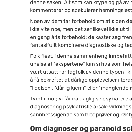
denne saken. Alt som kan krype og gå av p
kommenterer og spekulerer hemningsløst
Noen av dem tar forbehold om at siden de ik
ikke vite noe, men det ser likevel ikke ut t
en gang å ta forbehold; de kaster seg fre
fantasifullt kombinere diagnostiske og te
Folk flest, i denne sammenheng innbefattet
uhelse at ”ekspertene” kan si hva som hel
vært utsatt for fagfolk av denne typen i
å få bekreftet at dårlige opplevelser i te
”lidelsen”, ”dårlig kjemi” eller ”manglende 
Tvert i mot; vi får nå daglig se psykiatere
diagnoser og psykiatriske årsak-virknings
sannhetssigende som blodprøver og røntg
Om diagnoser og paranoid sc