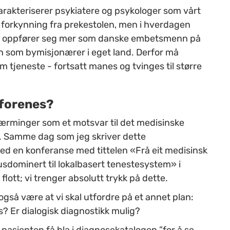
arakteriserer psykiatere og psykologer som vårt
 forkynning fra prekestolen, men i hverdagen
. De oppfører seg mer som danske embetsmenn på
n som bymisjonærer i eget land. Derfor må
m tjeneste - fortsatt manes og tvinges til større
 forenes?
ærminger som et motsvar til det medisinske
a. Samme dag som jeg skriver dette
ted en konferanse med tittelen «Frå eit medisinsk
husdominert til lokalbasert tenestesystem» i
lott; vi trenger absolutt trykk på dette.
gså være at vi skal utfordre på et annet plan:
? Er dialogisk diagnostikk mulig?