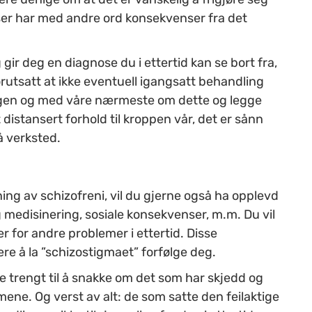
oser har med andre ord konsekvenser fra det
ir deg en diagnose du i ettertid kan se bort fra,
(forutsatt at ikke eventuell igangsatt behandling
legen og med våre nærmeste om dette og legge
t distansert forhold til kroppen vår, det er sånn
å verksted.
ning av schizofreni, vil du gjerne også ha opplevd
medisinering, sosiale konsekvenser, m.m. Du vil
 for andre problemer i ettertid. Disse
ære å la ”schizostigmaet” forfølge deg.
e trengt til å snakke om det som har skjedd og
ene. Og verst av alt: de som satte den feilaktige