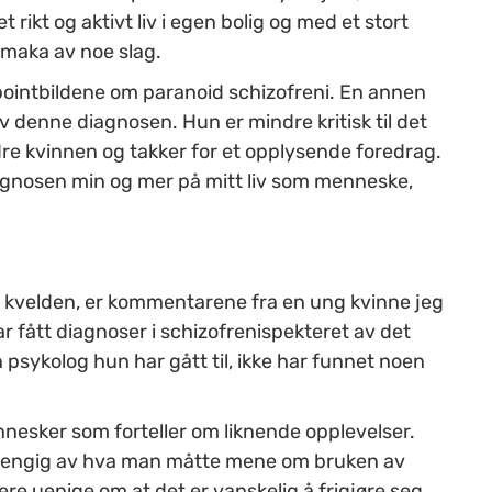
t rikt og aktivt liv i egen bolig og med et stort
rmaka av noe slag.
pointbildene om paranoid schizofreni. En annen
v denne diagnosen. Hun er mindre kritisk til det
re kvinnen og takker for et opplysende foredrag.
iagnosen min og mer på mitt liv som menneske,
 kvelden, er kommentarene fra en ung kvinne jeg
har fått diagnoser i schizofrenispekteret av det
psykolog hun har gått til, ikke har funnet noen
nnesker som forteller om liknende opplevelser.
avhengig av hva man måtte mene om bruken av
ære uenige om at det er vanskelig å frigjøre seg