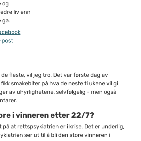
e og
bedre liv enn
 ga.
acebook
-post
e fleste, vil jeg tro. Det var første dag av
fikk smakebiter på hva de neste ti ukene vil gi
er av uhyrlighetene, selvfølgelig - men også
ntarer.
tore i vinneren etter 22/7?
å at rettspsykiatrien er i krise. Det er underlig,
iatrien ser ut til å bli den store vinneren i