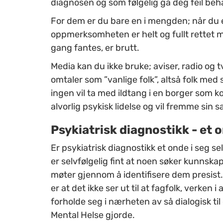
diagnosen og som følgelig ga deg feil behand
For dem er du bare en i mengden; når du e
oppmerksomheten er helt og fullt rettet m
gang fantes, er brutt.
Media kan du ikke bruke; aviser, radio og t
omtaler som ”vanlige folk”, altså folk med 
ingen vil ta med ildtang i en borger som ko
alvorlig psykisk lidelse og vil fremme sin s
Psykiatrisk diagnostikk - et o
Er psykiatrisk diagnostikk et onde i seg se
er selvfølgelig fint at noen søker kunnska
møter gjennom å identifisere dem presist. D
er at det ikke ser ut til at fagfolk, verken i
forholde seg i nærheten av så dialogisk t
Mental Helse gjorde.