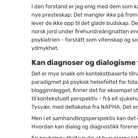
I den forstand er jeg enig med dem som k
nye presteskap: Det mangler ikke på from
lever de ikke opp til det glade budskap
norsk jord under firehundreårignatten en
psykiatrien - forstått som vitenskap og so
ydmykhet.
Kan diagnoser og dialogisme
Det er mye snakk om kontekstbaserte tiln
paradigmet på psykisk helsefeltet for tid
blogginnlegget, finner det for eksempel s
til kontekstuelt perspektiv - frå eit sjuke
Tysvær, med deltakelse fra NAPHA. Det er f
Men i et samhandlingsperspektiv kan det o
Hvordan kan dialog og diagnostikk forenes