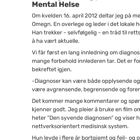
Mental Helse
Om kvelden 16. april 2012 deltar jeg på m
Omegn. En overlege og leder i det lokale 
Han trekker - selvfølgelig - en tråd til
å ha vært aktuelle.
Vi får først en lang innledning om diagno
mange forbehold innlederen tar. Det er for
bekreftet igjen.
-Diagnoser kan være både opplysende og 
være avgrensende, begrensende og forenk
Det kommer mange kommentarer og spørsmå
kjenner godt. Jeg pleier å bruke en film o
heter ”Den syvende diagnosen” og viser hvo
nettverksorientert medisinsk system.
Hun levde i flere år bortgjemt og feil- o