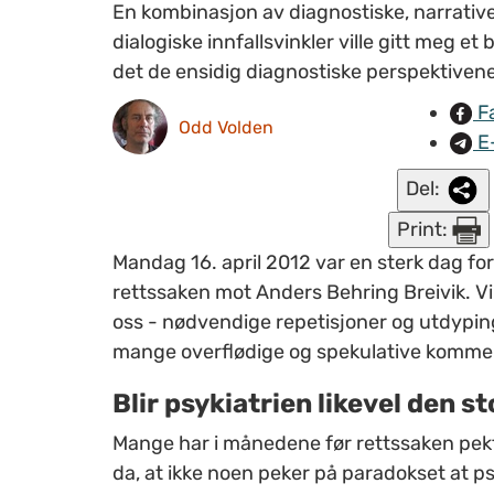
En kombinasjon av diagnostiske, narrativ
dialogiske innfallsvinkler ville gitt meg et 
det de ensidig diagnostiske perspektivene
F
Odd Volden
E
Del:
Print:
Mandag 16. april 2012 var en sterk dag for d
rettssaken mot Anders Behring Breivik. Vi 
oss - nødvendige repetisjoner og utdyping
mange overflødige og spekulative komme
Blir psykiatrien likevel den s
Mange har i månedene før rettssaken pekt p
da, at ikke noen peker på paradokset at psyk