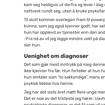
kom seg heldigvis ut derfra og lever i dag e
nettverk rundt seg, uten å bruke psykofa
Til slutt kommer overlegen fram til power
kvinne, som jeg også kjenner godt, har sel
hun har opplevd av tjenester enn den and
-Fra nå av vil jeg legge mindre vekt på d
sier hun.
Uenighet om diagnoser
Det som gjør mest inntrykk på meg denne
ikke kjenner fra før. Hun forteller at hun 
hun omtaler som ”to sakkyndige”, mens en 
psykisk lidelse hos henne.
Jeg har det siste året møtt flere unge me
Det er noe av det tristeste jeg hører. U
psykiatriske diagnoser, er det få som vil v