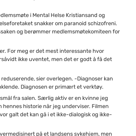
edlemsmøte i Mental Helse Kristiansand og
helseforetaket snakker om paranoid schizofreni.
 rettssaken og berømmer medlemsmøtekomiteen for
ser. For meg er det mest interessante hvor
såvidt ikke uventet, men det er godt å få det
reduserende, sier overlegen. -Diagnoser kan
lende. Diagnosen er primært et verktøy.
l fra salen. Særlig aktiv er en kvinne jeg
m hennes historie når jeg underviser. Filmen
r galt det kan gå i et ikke-dialogisk og ikke-
g overmedisinert på et landsens sykehjem, men