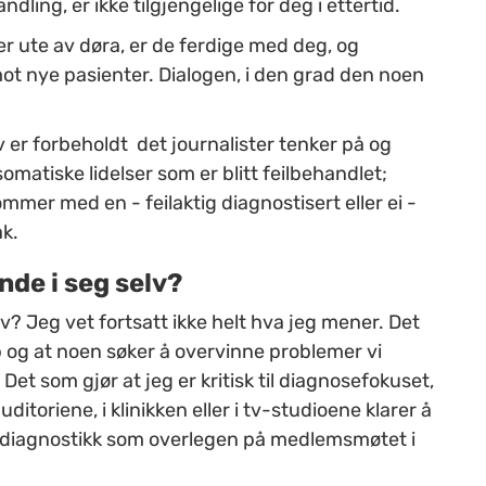
ling, er ikke tilgjengelige for deg i ettertid.
r ute av døra, er de ferdige med deg, og
ot nye pasienter. Dialogen, i den grad den noen
v er forbeholdt det journalister tenker på og
somatiske lidelser som er blitt feilbehandlet;
mmer med en - feilaktig diagnostisert eller ei -
ak.
nde i seg selv?
lv? Jeg vet fortsatt ikke helt hva jeg mener. Det
p og at noen søker å overvinne problemer vi
et som gjør at jeg er kritisk til diagnosefokuset,
 auditoriene, i klinikken eller i tv-studioene klarer å
il diagnostikk som overlegen på medlemsmøtet i