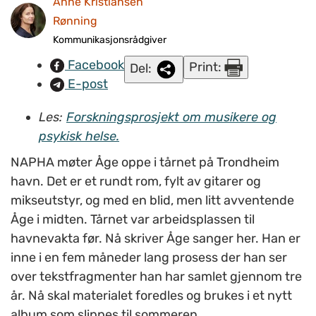
Anne Kristiansen
adelsmerket mitt. (Foto: Hege Landrø Johnsen.)
Rønning
Kommunikasjonsrådgiver
Facebook
Print:
Del:
E-post
Les:
Forskningsprosjekt om musikere og
psykisk helse.
NAPHA møter Åge oppe i tårnet på Trondheim
havn. Det er et rundt rom, fylt av gitarer og
mikseutstyr, og med en blid, men litt avventende
Åge i midten. Tårnet var arbeidsplassen til
havnevakta før. Nå skriver Åge sanger her. Han er
inne i en fem måneder lang prosess der han ser
over tekstfragmenter han har samlet gjennom tre
år. Nå skal materialet foredles og brukes i et nytt
album som slippes til sommeren.