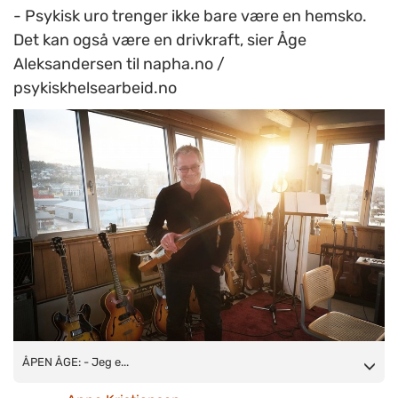
- Psykisk uro trenger ikke bare være en hemsko.
Det kan også være en drivkraft, sier Åge
Aleksandersen til napha.no /
psykiskhelsearbeid.no
ÅPEN ÅGE: - Jeg er i den heldige situasjon at jeg har vært
ÅPEN ÅGE: - Jeg e...
pasient på institusjon som ung mann. Det er på en måte