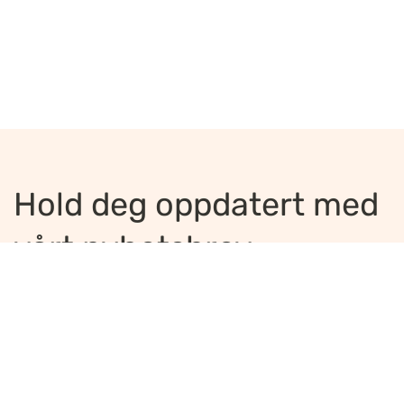
Hold deg oppdatert med
vårt nyhetsbrev
Jeg ønsker å motta nyhetsbrev
*
Jeg bekrefter å ha lest og er enig med
innholdet i
personvernerklæringen
*