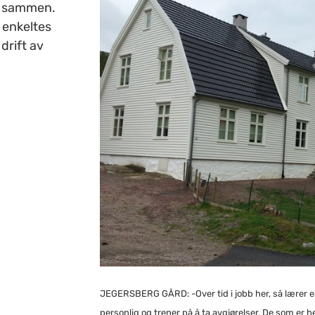
r sammen.
 enkeltes
drift av
JEGERSBERG GÅRD: -Over tid i jobb her, så lærer e
personlig og trener på å ta avgjørelser. De som er he