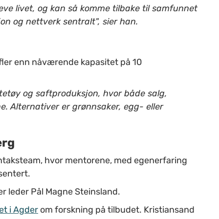
leve livet, og kan så komme tilbake til samfunnet
jon og nettverk sentralt", sier han.
gt fler enn nåværende kapasitet på 10
ltetøy og saftproduksjon, hvor både salg,
ne. Alternativer er grønnsaker, egg- eller
erg
 inntaksteam, hvor mentorene, med egenerfaring
sentert.
er leder Pål Magne Steinsland.
et i Agder
om forskning på tilbudet. Kristiansand