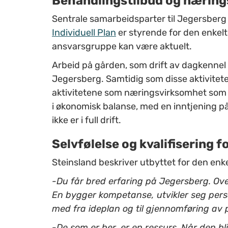
Behandlingstilbud og nærin
Sentrale samarbeidsparter til Jegersberg 
Individuell Plan
er styrende for den enkelt
ansvarsgruppe kan være aktuelt.
Arbeid på gården, som drift av dagkennel fo
Jegersberg. Samtidig som disse aktivitete
aktivitetene som næringsvirksomhet som g
i økonomisk balanse, med en inntjening på 1
ikke er i full drift.
Selvfølelse og kvalifisering f
Steinsland beskriver utbyttet for den enk
-Du får bred erfaring på Jegersberg. Over
En bygger kompetanse, utvikler seg person
med fra ideplan og til gjennomføring av p
-De som er her, er en ressurs. Når den blir