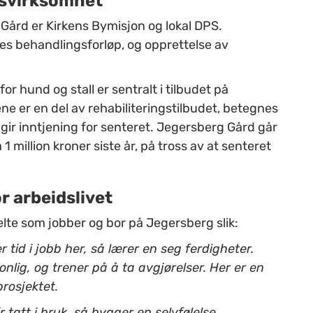
gsvirksomhet
Gård er Kirkens Bymisjon og lokal DPS.
es behandlingsforløp, og opprettelse av
r hund og stall er sentralt i tilbudet på
ne er en del av rehabiliteringstilbudet, betegnes
ir inntjening for senteret. Jegersberg Gård går
 million kroner siste år, på tross av at senteret
or arbeidslivet
elte som jobber og bor på Jegersberg slik:
 tid i jobb her, så lærer en seg ferdigheter.
lig, og trener på å ta avgjørelser. Her er en
rosjektet.
 tatt i bruk, så bygger en selvfølelse.