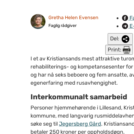
F
Gretha Helen Evensen
E
Faglig rådgiver
Del:
Print:
I et av Kristiansands mest attraktive turo
rehabiliterings- og kompetansesenter for r
og har nå seks beboere og fem ansatte, 
egenerfaring med rusavhengighet.
Interkommunalt samarbeid
Personer hjemmehørende i Lillesand, Kris
kommune, med langvarig rusmiddelavhengig
søke seg til
Jegersberg Gård
. Kristiansa
betaler 250 kroner per oppholdsdøgn.