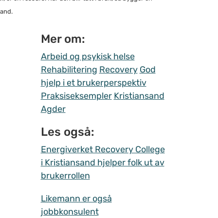
land.
Mer om:
Arbeid og psykisk helse
Rehabilitering
Recovery
God
hjelp i et brukerperspektiv
Praksiseksempler
Kristiansand
Agder
Les også:
Energiverket Recovery College
i Kristiansand hjelper folk ut av
brukerrollen
Likemann er også
jobbkonsulent