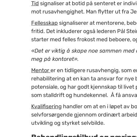
Tid
signaliser at botid på senteret er indivi
mot rusavhengighet. Man flytter ut fra Je
Fellesskap
signaliserer at mentorene, bebo
fritid. Det inkluderer også lederen Pål Ste
starter med felles frokost med beboere, og
«Det er viktig å skape noe sammen med d
meg på kontoret».
Mentor
er en tidligere rusavhengig, som e
rehabilitering at en kan ta ansvar for ny
potensiale, og har godt kjennskap til live
som stalldrift og hundekennel. Å få ansva
Kvalifisering
handler om at en i løpet av bo
selvforsørgende gjennom ordinært arbeid. 
utvikling og styrket selvbilde.