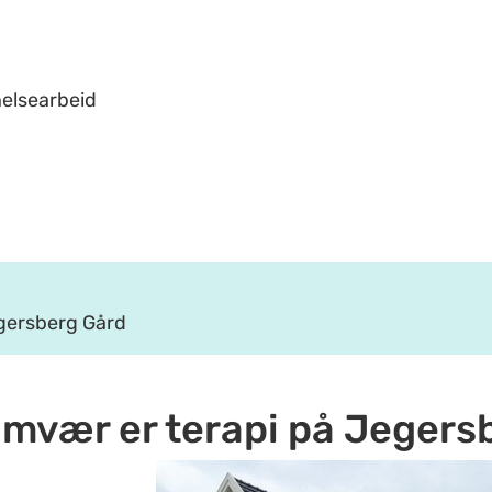
helsearbeid
egersberg Gård
amvær er terapi på Jegers