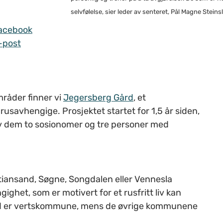
selvfølelse, sier leder av senteret, Pål Magne Steins
acebook
-post
mråder finner vi
Jegersberg Gård
, et
usavhengige. Prosjektet startet for 1,5 år siden,
av dem to sosionomer og tre personer med
tiansand, Søgne, Songdalen eller Vennesla
het, som er motivert for et rusfritt liv kan
nd er vertskommune, mens de øvrige kommunene