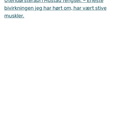
Utendørsterapi i Hustad fengsel: – Eneste
bivirkningen jeg har hørt om, har vært stive
muskler.