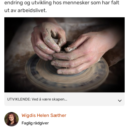
endring og utvikling hos mennesker som har falt
ut av arbeidslivet.
UTVIKLENDE: Ved å være skapende selv får studentene
UTVIKLENDE: Ved å være skapen...
erfaring i å se helhet og sammenhenger på en ny, indirekte og
Wigdis Helen Sæther
ufarlig måte. (Ill.foto: www.colourbox.com).
Faglig rådgiver