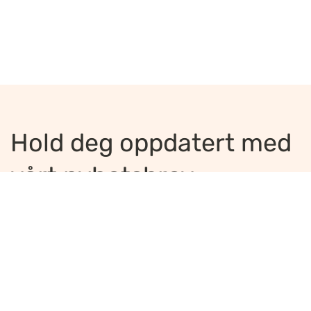
Hold deg oppdatert med
vårt nyhetsbrev
Jeg ønsker å motta nyhetsbrev
*
Jeg bekrefter å ha lest og er enig med
innholdet i
personvernerklæringen
*