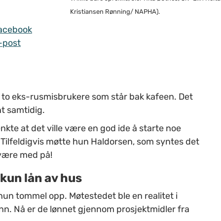
Kristiansen Rønning/ NAPHA).
acebook
-post
e to eks-rusmisbrukere som står bak kafeen. Det
t samtidig.
kte at det ville være en god ide å starte noe
t. Tilfeldigvis møtte hun Haldorsen, som syntes det
n være med på!
kun lån av hus
hun tommel opp. Møtestedet ble en realitet i
ønn. Nå er de lønnet gjennom prosjektmidler fra