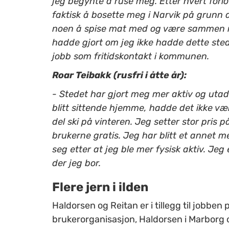
jeg begynte å ruse meg. Etter hvert forlo
faktisk å bosette meg i Narvik på grunn 
noen å spise mat med og være sammen med
hadde gjort om jeg ikke hadde dette ste
jobb som fritidskontakt i kommunen.
Roar Teibakk (rusfri i åtte år):
- Stedet har gjort meg mer aktiv og utad
blitt sittende hjemme, hadde det ikke væ
del ski på vinteren. Jeg setter stor pris p
brukerne gratis. Jeg har blitt et annet
seg etter at jeg ble mer fysisk aktiv. Je
der jeg bor.
Flere jern i ilden
Haldorsen og Reitan er i tillegg til jobben p
brukerorganisasjon, Haldorsen i Marborg o