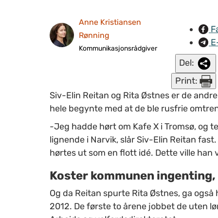
Anne Kristiansen
F
Rønning
E
Kommunikasjonsrådgiver
Del:
Print:
Siv-Elin Reitan og Rita Østnes er de andr
hele begynte med at de ble rusfrie omtren
-Jeg hadde hørt om Kafe X i Tromsø, og ten
lignende i Narvik, slår Siv-Elin Reitan fas
hørtes ut som en flott idé. Dette ville ha
Koster kommunen ingenting, 
Og da Reitan spurte Rita Østnes, ga også 
2012. De første to årene jobbet de uten l