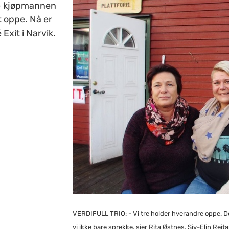
r- kjøpmannen
t oppe. Nå er
Exit i Narvik.
VERDIFULL TRIO: - Vi tre holder hverandre oppe. Det e
vi ikke bare sprekke, sier Rita Østnes, Siv-Elin Rei