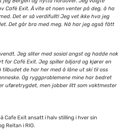
t jeg Bergen og flytta nordover. Jeg valgte
av Caf
é
Exit. Å vite at noen venter på deg, å ha
. Det er så verdifullt! Jeg vet ikke hva jeg
det. Det går bra med meg. Nå har jeg også fått
vendt. Jeg sliter med sosial angst og hadde nok
rt for Caf
é
Exit. Jeg spiller biljard og kjører en
å tilbudet de har her med å låne ut ski til oss
 menneske. Og ryggproblemene mine har bedret
g er uføretrygdet, men jobber litt som vaktmester
å Cafe Exit ansatt i halv stilling i hver sin
g Reitan i RIO.