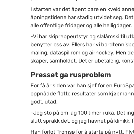
I starten var det åpent bare en kveld ann
åpningstidene har stadig utvidet seg. Det 
alle offentlige fridager og alle helligdager.
-Vi har skipreppeutstyr og slalåmski til utl
benytter oss av. Ellers har vi bordtennisb
maling, dataspillrom og airhockey. Men de
skaper, samholdet. Det er ubetalelig, kon
Presset ga rusproblem
For få år siden var han sjef for en EuroSp
oppnådde flotte resultater som kjøpmann.
godt, utad.
-Jeg sto på om lag 100 timer i uka. Det in
slutt sprakk det, og jeg havnet på klinikk, f
Han forlot Tromsø for å starte på nytt. Flyt