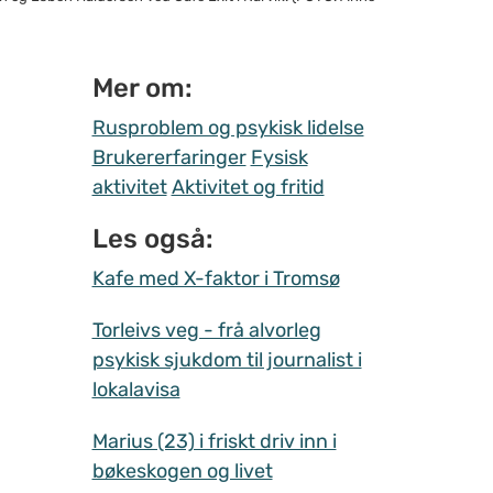
Mer om:
Rusproblem og psykisk lidelse
Brukererfaringer
Fysisk
aktivitet
Aktivitet og fritid
Les også:
Kafe med X-faktor i Tromsø
Torleivs veg - frå alvorleg
psykisk sjukdom til journalist i
lokalavisa
Marius (23) i friskt driv inn i
bøkeskogen og livet