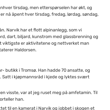
enhver tirsdag, men etterspørselen har økt, og
er nå åpent hver tirsdag, fredag, lørdag, søndag,
ån. Narvik har et flott alpinanlegg, som vi
ord, dart, biljard, kunstrom med glassbrenning og
t viktigste er aktivitetene og nettverket man
staterer Haldorsen.
ar- butikk i Tromsø. Han hadde 70 ansatte, og
 Satt i kjøpmannsråd i kjede og lyktes svært
gen visste, var at jeg ruset meg på amfetamin. Til
orteller han.
tet til en kamerat i Narvik og jobbet i skogen et