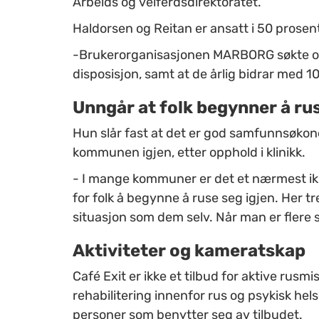
Arbeids og velferdsdirektoratet.
Haldorsen og Reitan er ansatt i 50 prosent s
-Brukerorganisasjonen MARBORG søkte om m
disposisjon, samt at de årlig bidrar med 10 
Unngår at folk begynner å rus
Hun slår fast at det er god samfunnsøkonom
kommunen igjen, etter opphold i klinikk.
- I mange kommuner er det et nærmest ikke
for folk å begynne å ruse seg igjen. Her t
situasjon som dem selv. Når man er flere s
Aktiviteter og kameratskap
Café Exit er ikke et tilbud for aktive rusmis
rehabilitering innenfor rus og psykisk he
personer som benytter seg av tilbudet.