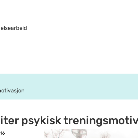
helsearbeid
motivasjon
liter psykisk treningsmoti
016