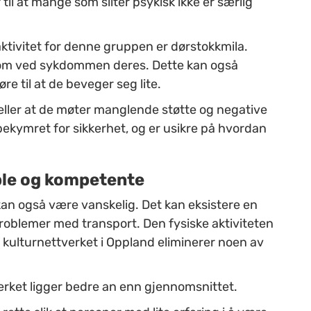
til at mange som sliter psykisk ikke er særlig
 aktivitet for denne gruppen er dørstokkmila.
tom ved sykdommen deres. Dette kan også
re til at de beveger seg lite.
eller at de møter manglende støtte og negative
ekymret for sikkerhet, og er usikre på hvordan
ble og kompetente
 kan også være vanskelig. Det kan eksistere en
problemer med transport. Den fysiske aktiviteten
, kulturnettverket i Oppland eliminerer noen av
tverket ligger bedre an enn gjennomsnittet.