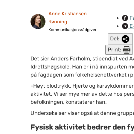
Anne Kristiansen
F
Rønning
E
Kommunikasjonsrådgiver
Del:
Print:
Det sier Anders Farholm, stipendiat ved A
Idrettshøgskole. Han er i nå innspurten
på fagdagen som folkehelsenettverket i ps
-Høyt blodtrykk. Hjerte og karsykdommer. Kr
aktivitet. Vi ser mye mer av dette hos pe
befolkningen, konstaterer han.
Undersøkelser viser også at denne gruppe
Fysisk aktivitet bedrer den f