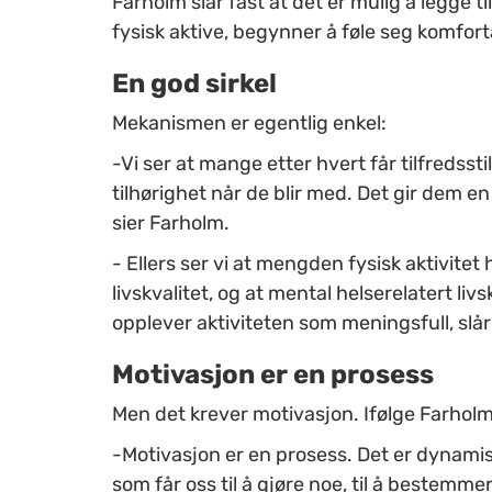
Farholm slår fast at det er mulig å legge ti
fysisk aktive, begynner å føle seg komfo
En god sirkel
Mekanismen er egentlig enkel:
-Vi ser at mange etter hvert får tilfredss
tilhørighet når de blir med. Det gir dem en
sier Farholm.
- Ellers ser vi at mengden fysisk aktivit
livskvalitet, og at mental helserelatert l
opplever aktiviteten som meningsfull, slår
Motivasjon er en prosess
Men det krever motivasjon. Ifølge Farholm 
-Motivasjon er en prosess. Det er dynamis
som får oss til å gjøre noe, til å bestemm