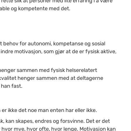
l rette slik at personer med lite erfaring i å være
rtable og kompetente med det.
tilt behov for autonomi, kompetanse og sosial
 indre motivasjon, som gjør at de er fysisk aktive,
et henger sammen med fysisk helserelatert
ivskvalitet henger sammen med at deltagerne
 han fast.
er ikke det noe man enten har eller ikke.
k, kan skapes, endres og forsvinne. Det er det
er hvor mye, hvor ofte, hvor lenge. Motivasjon kan