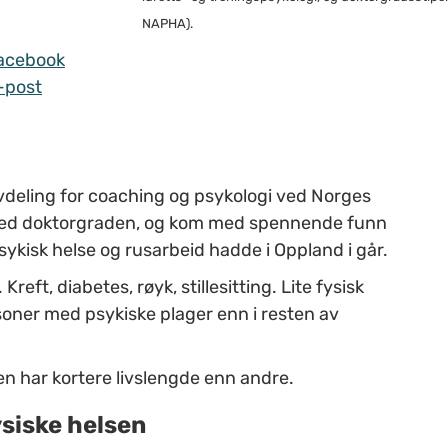
NAPHA).
acebook
-post
vdeling for coaching og psykologi ved Norges
 med doktorgraden, og kom med spennende funn
ykisk helse og rusarbeid hadde i Oppland i går.
eft, diabetes, røyk, stillesitting. Lite fysisk
rsoner med psykiske plager enn i resten av
n har kortere livslengde enn andre.
ysiske helsen