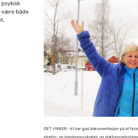
 psykisk
an være både
t.
DET VIRKER: -Vi har god dokumentasjon på at fysisk 
idretts- og treningspsykologi, og doktorgradsstip