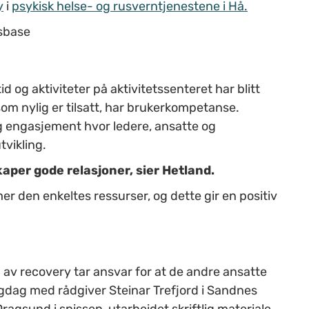
y
i
psykisk helse- og rusverntjenestene i Hå.
sbase
 og aktiviteter på aktivitetssenteret har blitt
som nylig er tilsatt, har brukerkompetanse.
ig engasjement hvor ledere, ansatte og
tvikling.
aper gode relasjoner, sier Hetland.
 den enkeltes ressurser, og dette gir en positiv
v recovery tar ansvar for at de andre ansatte
fagdag med rådgiver Steinar Trefjord i Sandnes
gsund i spissen, utarbeidet skriftlig materiale