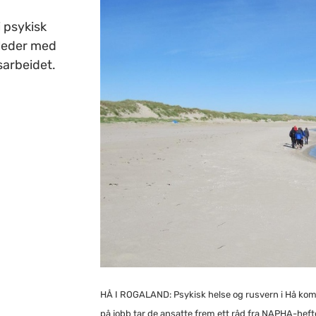
 psykisk
ileder med
sarbeidet.
HÅ I ROGALAND: Psykisk helse og rusvern i Hå komm
på jobb tar de ansatte frem ett råd fra NAPHA-hef