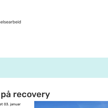
helsearbeid
på recovery
t 03. januar