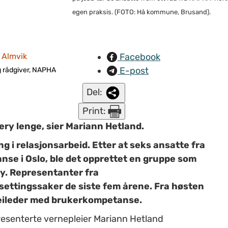
egen praksis. (FOTO: Hå kommune, Brusand).
Facebook
 Almvik
E-post
g rådgiver, NAPHA
Del:
Print:
ery lenge, sier Mariann Hetland.
 i relasjonsarbeid. Etter at seks ansatte fra
anse i Oslo, ble det opprettet en gruppe som
y. Representanter fra
lsettingssaker de siste fem årene. Fra høsten
veileder med brukerkompetanse.
resenterte vernepleier Mariann Hetland