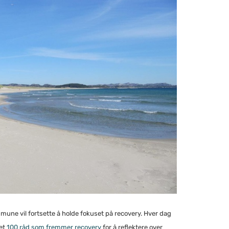
une vil fortsette å holde fokuset på recovery. Hver dag
tet
100 råd som fremmer recovery
for å reflektere over