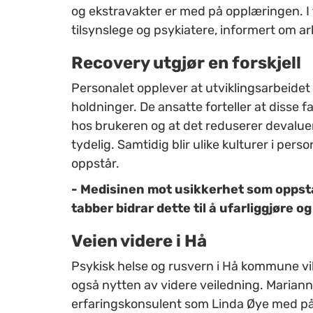
og ekstravakter er med på opplæringen. I
tilsynslege og psykiatere, informert om a
Recovery utgjør en forskjell
Personalet opplever at utviklingsarbeidet f
holdninger. De ansatte forteller at disse
hos brukeren og at det reduserer devaluer
tydelig. Samtidig blir ulike kulturer i pe
oppstår.
- Medisinen mot usikkerhet som oppstår
tabber bidrar dette til å ufarliggjøre o
Veien videre i Hå
Psykisk helse og rusvern i Hå kommune vil
også nytten av videre veiledning. Mariann
erfaringskonsulent som Linda Øye med på