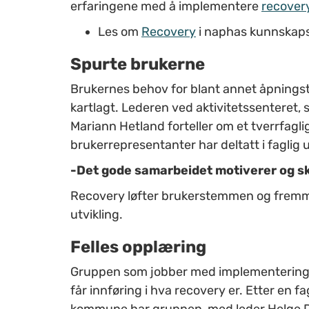
erfaringene med å implementere
recover
Les om
Recovery
i naphas kunnskap
Spurte brukerne
Brukernes behov for blant annet åpningstid
kartlagt. Lederen ved aktivitetssenteret, 
Mariann Hetland forteller om et tverrfagl
brukerrepresentanter har deltatt i faglig u
-Det gode samarbeidet motiverer og sk
Recovery løfter brukerstemmen og fremmer
utvikling.
Felles opplæring
Gruppen som jobber med implementering a
får innføring i hva recovery er. Etter en 
kommune har gruppen, med leder Helge Dra