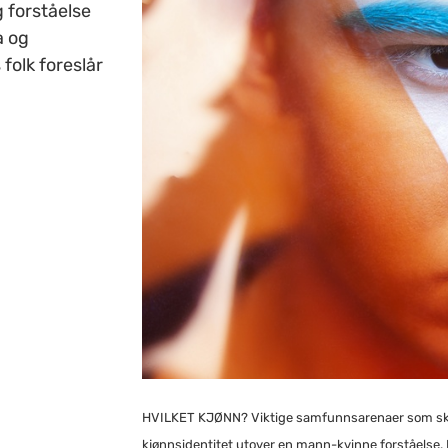
 forståelse
a og
folk foreslår
HVILKET KJØNN? Viktige samfunnsarenaer som sko
kjønnsidentitet utover en mann-kvinne forståelse. L