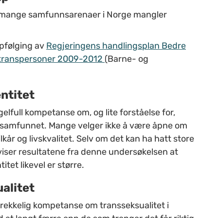
på mange samfunnsarenaer i Norge mangler
pfølging av
Regjeringens handlingsplan Bedre
 og transpersoner 2009-2012
(Barne- og
ntitet
lfull kompetanse om, og lite forståelse for,
 i samfunnet. Mange velger ikke å være åpne om
ilkår og livskvalitet. Selv om det kan ha hatt store
viser resultatene fra denne undersøkelsen at
tet likevel er større.
alitet
trekkelig kompetanse om transseksualitet i