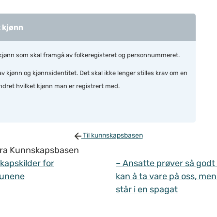
k kjønn
k kjønn som skal framgå av folkeregisteret og personnummeret.
 kjønn og kjønnsidentitet. Det skal ikke lenger stilles krav om en
ndret hvilket kjønn man er registrert med.
Til kunnskapsbasen
 fra Kunnskapsbasen
apskilder for
– Ansatte prøver så godt
unene
kan å ta vare på oss, men
står i en spagat