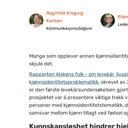
Ragnhild Krogvig
Elle
Karlsen
Lede
Kommunikasjonsrådgiver
Mange som opplever annen kjønnsidentitet 
skjule det.
Rapporten
Alskens folk
- om levekår, livss
kjønnsidentitetsproblematikk
, skrevet av
er den første levekårsundersøkelsen gjo
prosjektet var å presentere viktige trekk ved
personer med kjønnsidentitetstematikk, d
samsvar mellom kjønn tillagt ved fødsel o
Kunnskapsløshet hindrer hje