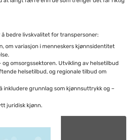
at langt færre enn de som trenger det får riktig
r å bedre livskvalitet for transpersoner:
en, om variasjon i menneskers kjønnsidentitet
lse.
- og omsorgssektoren. Utvikling av helsetilbud
ftende helsetilbud, og regionale tilbud om
 å inkludere grunnlag som kjønnsuttrykk og –
tt juridisk kjønn.