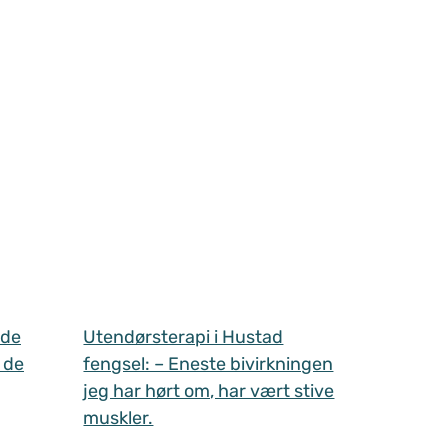
 de
Utendørsterapi i Hustad
 de
fengsel: – Eneste bivirkningen
jeg har hørt om, har vært stive
muskler.