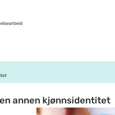
helsearbeid
itet
 en annen kjønnsidentitet