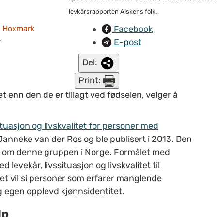
levkårsrapporten Alskens folk.
Facebook
n Hoxmark
E-post
r
Del:
Print:
enn den de er tillagt ved fødselen, velger å
ituasjon og livskvalitet for personer med
 Janneke van der Ros og ble publisert i 2013. Den
rt om denne gruppen i Norge. Formålet med
 levekår, livssituasjon og livskvalitet til
et vil si personer som erfarer manglende
g egen opplevd kjønnsidentitet.
lp