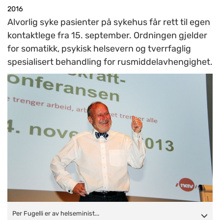
2016
Alvorlig syke pasienter på sykehus får rett til egen
kontaktlege fra 15. september. Ordningen gjelder
for somatikk, psykisk helsevern og tverrfaglig
spesialisert behandling for rusmiddelavhengighet.
Per Fugelli er av helseminister Bent Høie utpekt som
Per Fugelli er av helseminist...