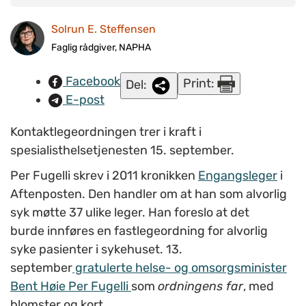
kontaktlegeordningens far. Foto: Roald Lund Fleiner/napha.no
Solrun E. Steffensen
arkiv.
Faglig rådgiver, NAPHA
Facebook
Print:
Del:
E-post
Kontaktlegeordningen trer i kraft i
spesialisthelsetjenesten 15. september.
Per Fugelli skrev i 2011 kronikken
Engangsleger
i
Aftenposten. Den handler om at han som alvorlig
syk møtte 37 ulike leger. Han foreslo at det
burde innføres en fastlegeordning for alvorlig
syke pasienter i sykehuset. 13.
september
gratulerte helse- og omsorgsminister
Bent Høie Per Fugelli
som
ordningens far
, med
blomster og kort.