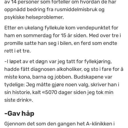
av 14 personer som forteller om hvordan de har
oppnådd bedring fra rusmiddelmisbruk og
psykiske helseproblemer.
Etter en ukelang fyllekule kom vendepunktet for
ham en sommerdag for 15 år siden. Med over tre i
promille satte han seg i bilen, en ferd som endte
rett i et tre.
-I løpet av et døgn var jeg tatt for fyllekjøring,
hadde fått diagnosen alkoholiker, og sto i fare for å
miste kona, barna og jobben. Budskapene var
tydelige: Jeg måtte gjøre noen valg, skriver han i
sin historie, kalt «5070 dager siden jeg tok min
siste drink».
-Gav håp
Gjennom det som den gangen het A-klinikken i