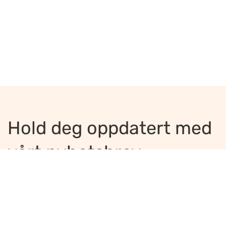
Hold deg oppdatert med
vårt nyhetsbrev
Jeg ønsker å motta nyhetsbrev
*
Jeg bekrefter å ha lest og er enig med