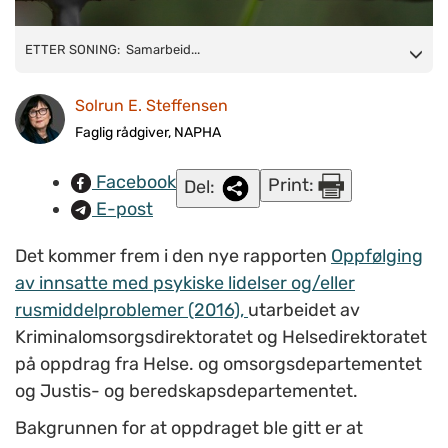
ETTER SONING: Samarbeid med skole, NAV og
ETTER SONING: Samarbeid...
arbeidsmarkedet for å planlegge og legge til rette for videre
Solrun E. Steffensen
opplæring og arbeid etter løslatelse, er sentralt.
Illustrasjonsfoto: Colourbox
Faglig rådgiver, NAPHA
Facebook
Print:
Del:
E-post
Det kommer frem i den nye rapporten
Oppfølging
av innsatte med psykiske lidelser og/eller
rusmiddelproblemer (2016),
utarbeidet av
Kriminalomsorgsdirektoratet og Helsedirektoratet
på oppdrag fra Helse. og omsorgsdepartementet
og Justis- og beredskapsdepartementet.
Bakgrunnen for at oppdraget ble gitt er at