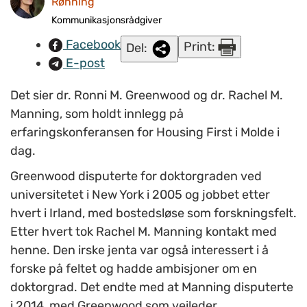
Rønning
Manning, som holdt innlegg på dagens konferanse i Molde.
Kommunikasjonsrådgiver
(FOTO: Anne Kristiansen Rønning/NAPHA)
Facebook
Print:
Del:
E-post
Det sier dr. Ronni M. Greenwood og dr. Rachel M.
Manning, som holdt innlegg på
erfaringskonferansen for Housing First i Molde i
dag.
Greenwood disputerte for doktorgraden ved
universitetet i New York i 2005 og jobbet etter
hvert i Irland, med bostedsløse som forskningsfelt.
Etter hvert tok Rachel M. Manning kontakt med
henne. Den irske jenta var også interessert i å
forske på feltet og hadde ambisjoner om en
doktorgrad. Det endte med at Manning disputerte
i 2014, med Greenwood som veileder.