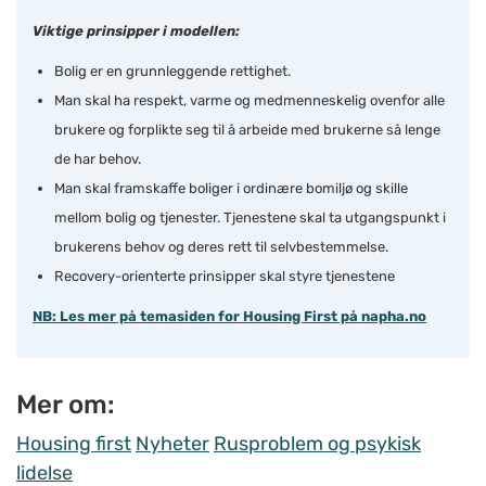
Viktige prinsipper i modellen:
Bolig er en grunnleggende rettighet.
Man skal ha respekt, varme og medmenneskelig ovenfor alle
brukere og forplikte seg til å arbeide med brukerne så lenge
de har behov.
Man skal framskaffe boliger i ordinære bomiljø og skille
mellom bolig og tjenester. Tjenestene skal ta utgangspunkt i
brukerens behov og deres rett til selvbestemmelse.
Recovery-orienterte prinsipper skal styre tjenestene
NB: Les mer på temasiden for Housing First på napha.no
Mer om:
Housing first
Nyheter
Rusproblem og psykisk
lidelse