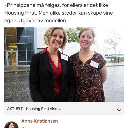
-Prinsippene må følges, for ellers er det ikke
Housing First. Men ulike steder kan skape sine
egne utgaver av modellen.
AKTUELT: -Housing First virker, over hele verden. Og det er
AKTUELT: -Housing First virke...
interessant å bringe frem enda mer detaljert kunnskap rundt
Anne Kristiansen
dette, konstaterer forskerne Ronni M. Greenwood og Rachel M.