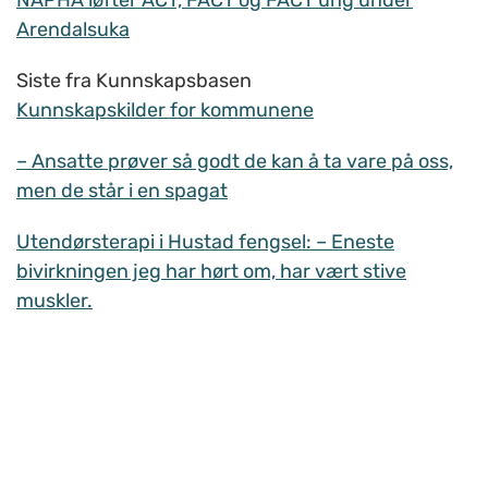
NAPHA løfter ACT, FACT og FACT ung under
Arendalsuka
Siste fra Kunnskapsbasen
Kunnskapskilder for kommunene
– Ansatte prøver så godt de kan å ta vare på oss,
men de står i en spagat
Utendørsterapi i Hustad fengsel: – Eneste
bivirkningen jeg har hørt om, har vært stive
muskler.