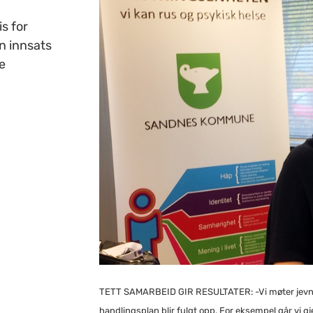
s for
in innsats
e
TETT SAMARBEID GIR RESULTATER: -Vi møter jevnlig d
handlingsplan blir fulgt opp. For eksempel går vi g