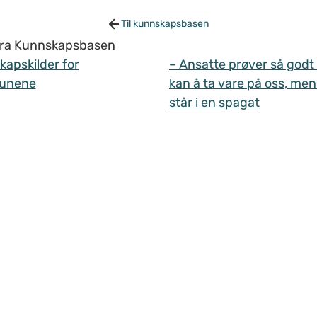
Til kunnskapsbasen
 fra Kunnskapsbasen
apskilder for
– Ansatte prøver så godt
unene
kan å ta vare på oss, men
står i en spagat