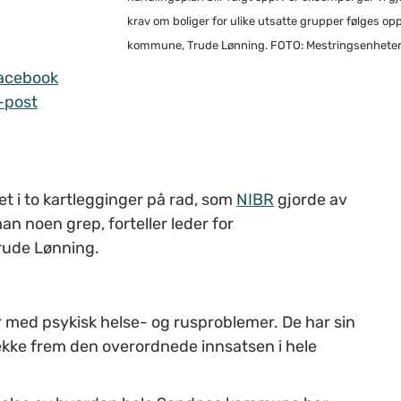
krav om boliger for ulike utsatte grupper følges opp
kommune, Trude Lønning. FOTO: Mestringsenheten
acebook
-post
det i to kartlegginger på rad, som
NIBR
gjorde av
n noen grep, forteller leder for
rude Lønning.
ed psykisk helse- og rusproblemer. De har sin
rekke frem den overordnede innsatsen i hele