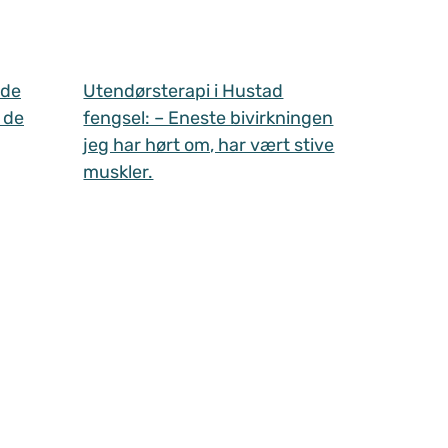
 de
Utendørsterapi i Hustad
 de
fengsel: – Eneste bivirkningen
jeg har hørt om, har vært stive
muskler.