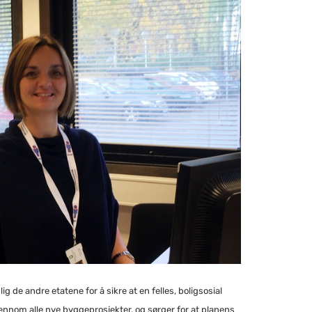
e andre etatene for å sikre at en felles, boligsosial
jennom alle nye byggeprosjekter, og sørger for at planens