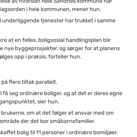
ennelse av hvordan hele Sandnes kommune har
på dagsorden i hele kommunen, mener hun.
til underliggende tjenester har trukket i samme
re at en felles, boligsosial handlingsplan blir
le nye byggeprosjekter, og sørger for at planens
lges opp i praksis, forteller hun.
 flere tiltak parallelt.
kal få seg ordinære boliger, og at det er deres egne
tgangspunktet, sier hun.
til brukerne, om at det følger et ansvar med om
igområde der det bor småbarnsfamilier.
kaffet bolig til 11 personer i ordinære bomiljøer.