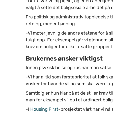
-Dette var veldig kjekt, og er en anerkj
valgt å sette det boligsosiale arbeidet 
Fra politisk og administrativ toppledelse 
retning, mener Lønning.
-Vi møter jevnlig de andre etatene for å sik
fulgt opp. For eksempel går vi gjennom al
krav om boliger for ulike utsatte grupper fø
Brukernes ønsker viktigst
Innen psykisk helse og rus har man satset på
-Vi har alltid som førsteprioritet at folk s
ønsker for hvor de vil bo som skal være u
Samtidig er hun klar på at de stiller krav 
man for eksempel vil bo i et ordinært bol
-I
Housing First
-prosjektet vårt har vi nå s