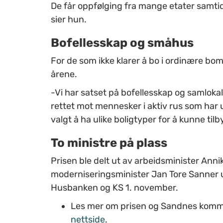
De får oppfølging fra mange etater samtidig
sier hun.
Bofellesskap og småhus
For de som ikke klarer å bo i ordinære bomi
årene.
-Vi har satset på bofellesskap og samlokal
rettet mot mennesker i aktiv rus som har u
valgt å ha ulike boligtyper for å kunne tilb
To ministre på plass
Prisen ble delt ut av arbeidsminister An
moderniseringsminister Jan Tore Sanner un
Husbanken og KS 1. november.
Les mer om prisen og Sandnes kommu
nettside
.