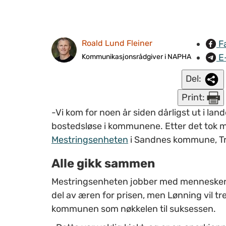
F
Roald Lund Fleiner
E
Kommunikasjonsrådgiver i NAPHA
Del:
Print:
-Vi kom for noen år siden dårligst ut i lan
bostedsløse i kommunene. Etter det tok ma
Mestringsenheten
i Sandnes kommune, T
Alle gikk sammen
Mestringsenheten jobber med mennesker m
del av æren for prisen, men Lønning vil t
kommunen som nøkkelen til suksessen.